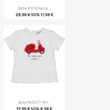
Birba 81019 Panta...
23,95 €
50% 11,98 €
Birba 84047 T-Shi...
17,95 €
50% 8,98 €