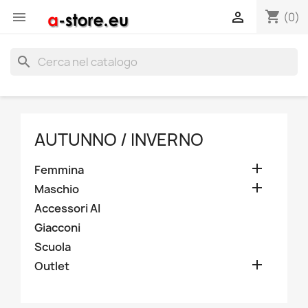
shopping_cart


(0)
search
AUTUNNO / INVERNO

Femmina

Maschio
Accessori AI
Giacconi
Scuola

Outlet