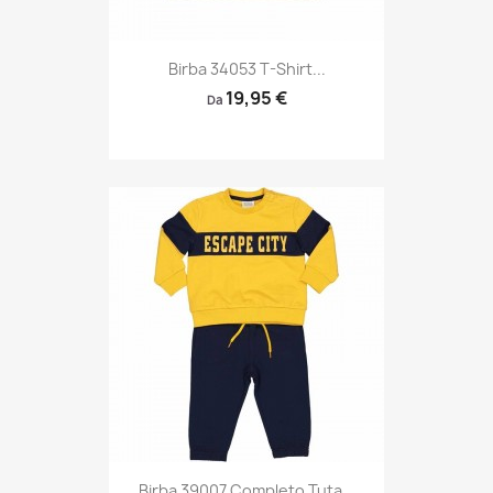
Birba 34053 T-Shirt...
19,95 €
Da
Birba 39007 Completo Tuta...