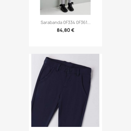
Sarabanda 0F334 0F361...
84,80 €