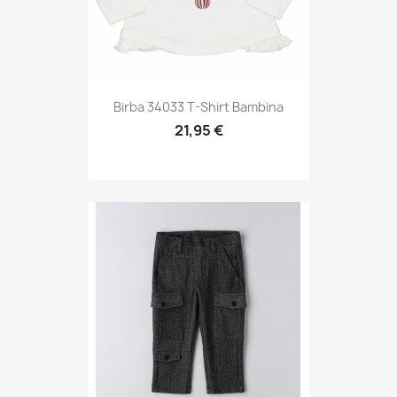
Birba 34033 T-Shirt Bambina
21,95 €