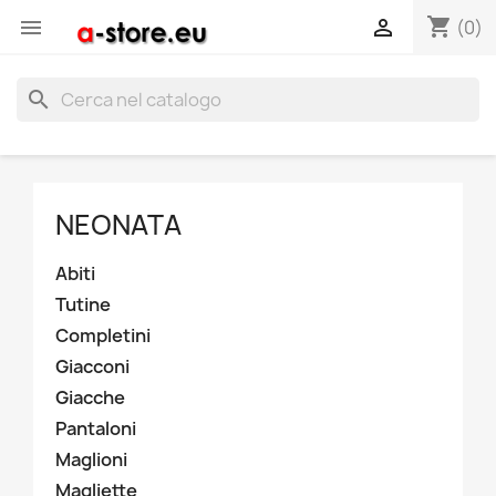
shopping_cart


(0)
search
NEONATA
Abiti
Tutine
Completini
Giacconi
Giacche
Pantaloni
Maglioni
Magliette