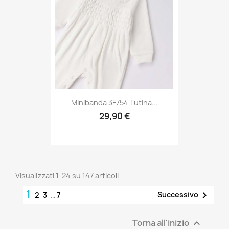
Minibanda 3F754 Tutina...
29,90 €
Visualizzati 1-24 su 147 articoli
1

Successivo
2
3
…
7
Torna all'inizio
