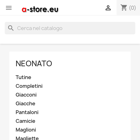
shopping_cart


(0)
search
NEONATO
Tutine
Completini
Giacconi
Giacche
Pantaloni
Camicie
Maglioni
Magliette