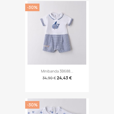
-30%
Minibanda 3B688...
24,43 €
34,90 €
-30%