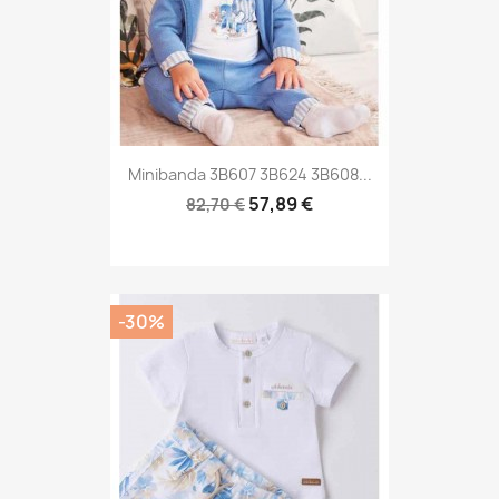
Minibanda 3B607 3B624 3B608...
57,89 €
82,70 €
-30%