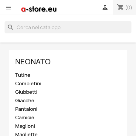
shopping_cart


(0)
search
NEONATO
Tutine
Completini
Giubbetti
Giacche
Pantaloni
Camicie
Maglioni
Magliette