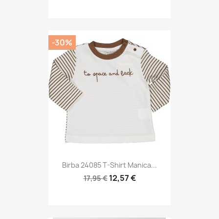
-30%
Birba 24085 T-Shirt Manica...
12,57 €
17,95 €