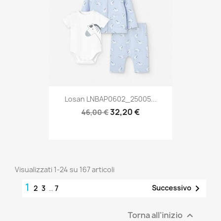
Losan LNBAP0602_25005...
32,20 €
46,00 €
Visualizzati 1-24 su 167 articoli
1

Successivo
2
3
…
7
Torna all'inizio
