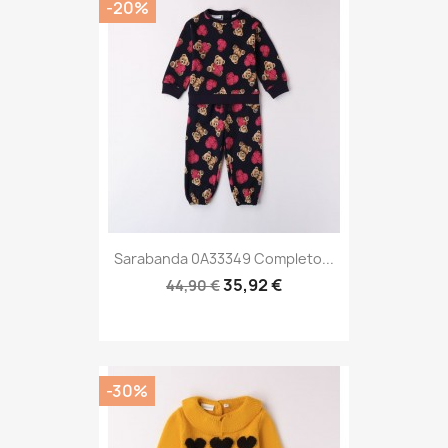
-20%
Sarabanda 0A33349 Completo...
35,92 €
44,90 €
-30%