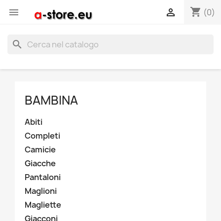
shopping_cart


(0)
search
BAMBINA
Abiti
Completi
Camicie
Giacche
Pantaloni
Maglioni
Magliette
Giacconi