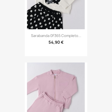
Sarabanda 0F365 Completo...
54,90 €