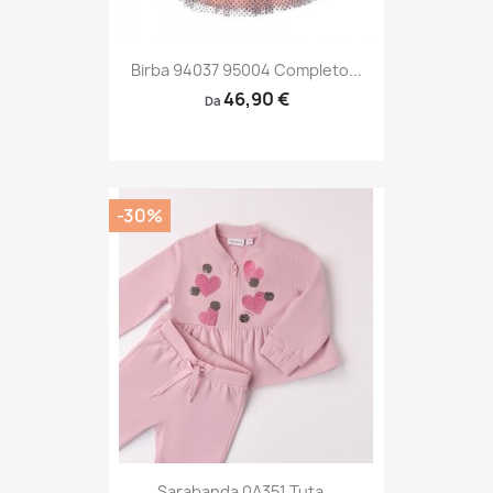
Birba 94037 95004 Completo...
46,90 €
Da
-30%
Sarabanda 0A351 Tuta...