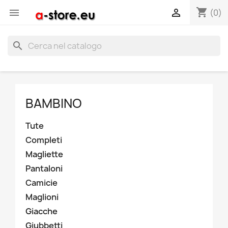
shopping_cart


(0)
search
BAMBINO
Tute
Completi
Magliette
Pantaloni
Camicie
Maglioni
Giacche
Giubbetti