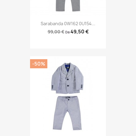
Sarabanda 0W162 0U154...
49,50 €
99,00 €
Da
-50%