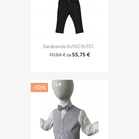
Sarabanda 0U162 0U157...
55,75 €
111,50 €
Da
-30%