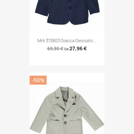
Mrk 313803 Giacca Gessato...
27,96 €
69,90 €
Da
-50%