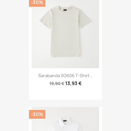
-30%
Sarabanda 0G606 T-Shirt...
13,93 €
19,90 €
-30%