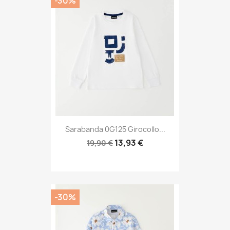
-30%
Sarabanda 0G125 Girocollo...
13,93 €
19,90 €
-30%