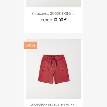
Sarabanda 0G628 T-Shirt...
13,93 €
19,90 €
-30%
Sarabanda 0G050 Bermuda...