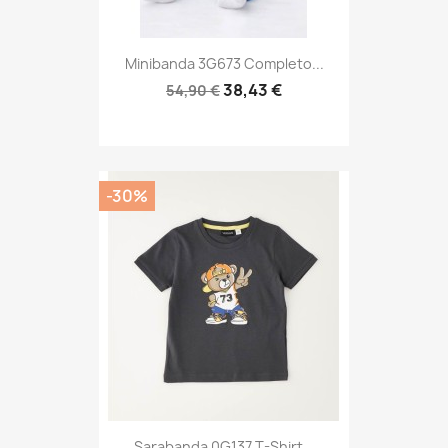
Minibanda 3G673 Completo...
38,43 €
54,90 €
-30%
Sarabanda 0G137 T-Shirt...