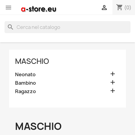
shopping_cart


(0)
search
MASCHIO

Neonato

Bambino

Ragazzo
MASCHIO