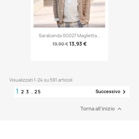
Sarabanda 0G027 Maglietta...
13,93 €
19,90 €
Visualizzati 1-24 su 591 articoli
1

Successivo
2
3
…
25
Torna all'inizio
