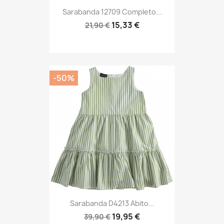
Sarabanda 12709 Completo...
15,33 €
21,90 €
-50%
Sarabanda D4213 Abito...
19,95 €
39,90 €