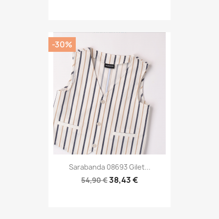
-30%
Sarabanda 08693 Gilet...
38,43 €
54,90 €