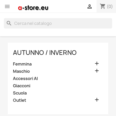
shopping_cart


(0)
search
AUTUNNO / INVERNO

Femmina

Maschio
Accessori AI
Giacconi
Scuola

Outlet