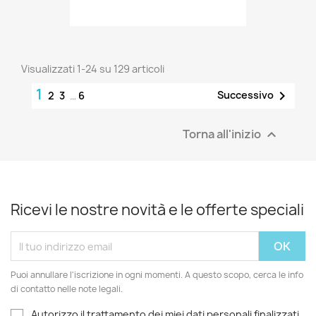
Visualizzati 1-24 su 129 articoli
1

Successivo
2
3
…
6
Torna all'inizio

Ricevi le nostre novità e le offerte speciali
Puoi annullare l'iscrizione in ogni momenti. A questo scopo, cerca le info
di contatto nelle note legali.
Autorizzo il trattamento dei miei dati personali finalizzati