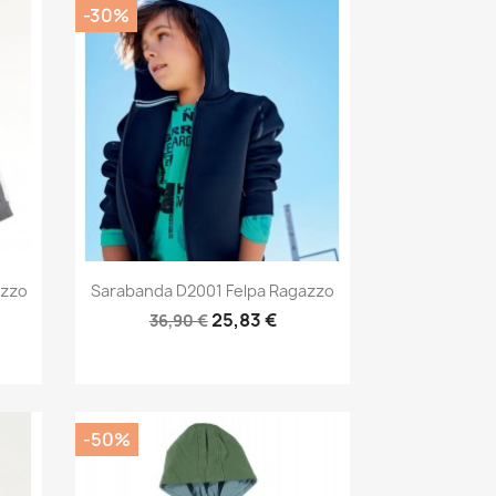
-30%
Anteprima

azzo
Sarabanda D2001 Felpa Ragazzo
25,83 €
36,90 €
-50%