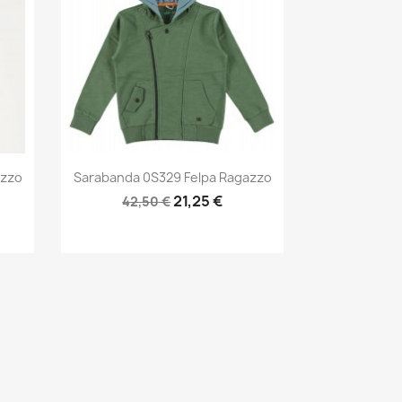
Anteprima

azzo
Sarabanda 0S329 Felpa Ragazzo
21,25 €
42,50 €