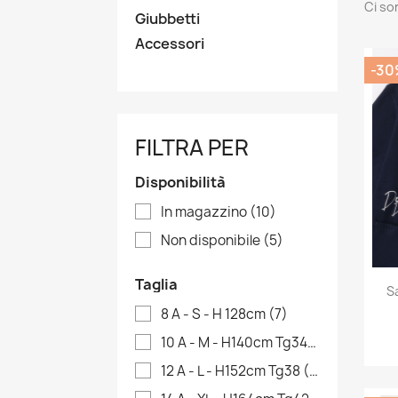
Ci so
Giubbetti
Accessori
-30
FILTRA PER
Disponibilità
In magazzino
(10)
Non disponibile
(5)
Taglia
S
8 A - S - H 128cm
(7)
10 A - M - H140cm Tg34
(5)
12 A - L - H152cm Tg38
(6)