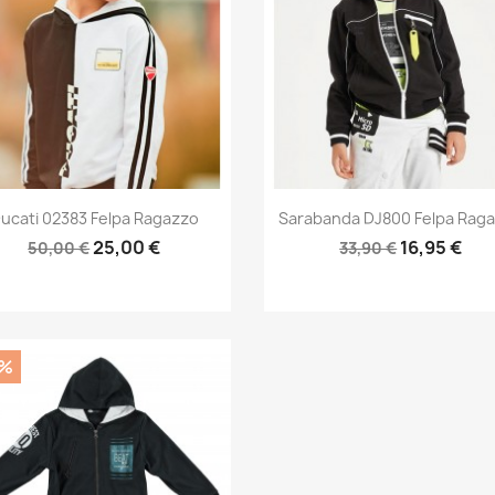
Anteprima
Anteprima


ucati 02383 Felpa Ragazzo
Sarabanda DJ800 Felpa Rag
25,00 €
16,95 €
50,00 €
33,90 €
0%