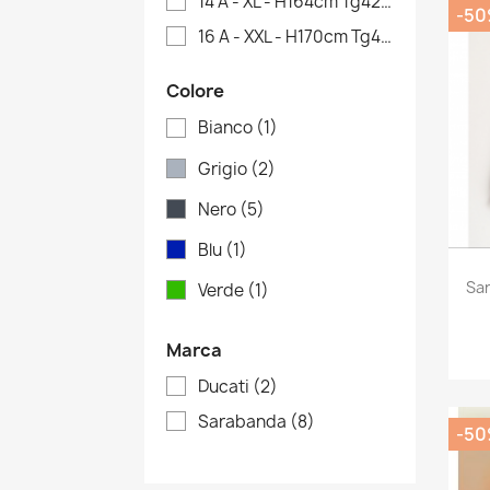
14 A - XL - H164cm Tg42
(5)
-5
16 A - XXL - H170cm Tg44
(7)
Colore
Bianco
(1)
Grigio
(2)
Nero
(5)
Blu
(1)
Sar
Verde
(1)
Marca
Ducati
(2)
Sarabanda
(8)
-5