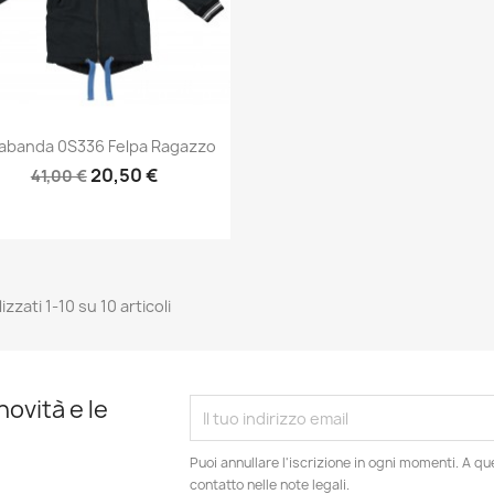
Anteprima

abanda 0S336 Felpa Ragazzo
20,50 €
41,00 €
izzati 1-10 su 10 articoli
novità e le
Puoi annullare l'iscrizione in ogni momenti. A qu
contatto nelle note legali.