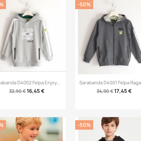
0%
-50%
Anteprima
Anteprima


abanda D4002 Felpa Enjoy...
Sarabanda D4001 Felpa Rag
16,45 €
17,45 €
32,90 €
34,90 €
0%
-50%