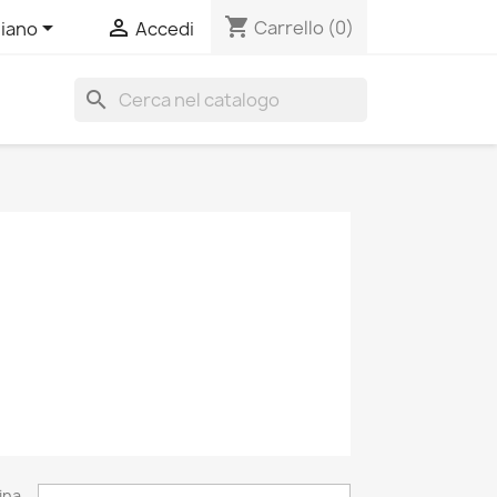
shopping_cart


Carrello
(0)
liano
Accedi
search
ina