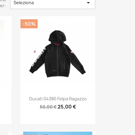

Seleziona
er:
-50%
Anteprima

.
Ducati 04380 Felpa Ragazzo
25,00 €
50,00 €