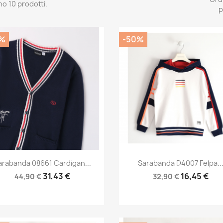
no 10 prodotti.
p
%
-50%
Anteprima
Anteprima


arabanda 08661 Cardigan...
Sarabanda D4007 Felpa..
31,43 €
16,45 €
44,90 €
32,90 €