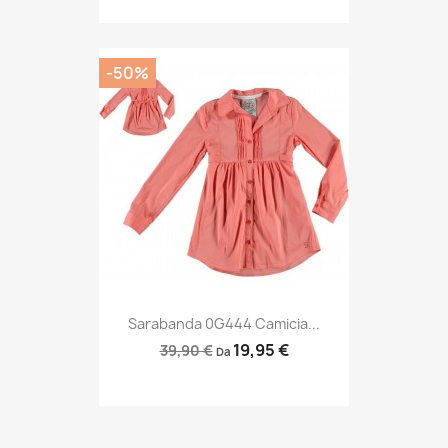
-50%
Sarabanda 0G444 Camicia...
19,95 €
39,90 €
Da