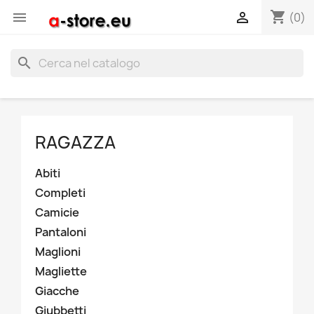
shopping_cart


(0)
search
RAGAZZA
Abiti
Completi
Camicie
Pantaloni
Maglioni
Magliette
Giacche
Giubbetti