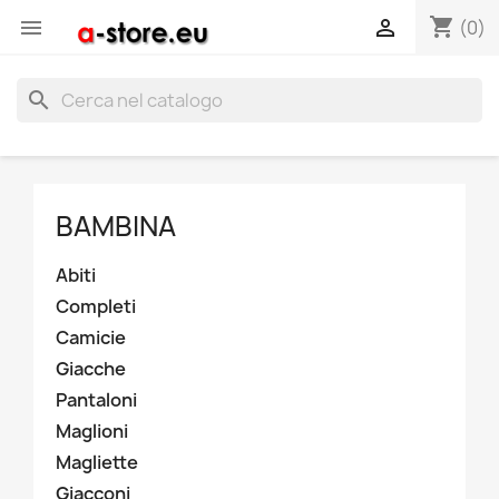
shopping_cart


(0)
search
BAMBINA
Abiti
Completi
Camicie
Giacche
Pantaloni
Maglioni
Magliette
Giacconi