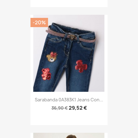
-20%
Sarabanda 0A383K1 Jeans Con...
29,52 €
36,90 €