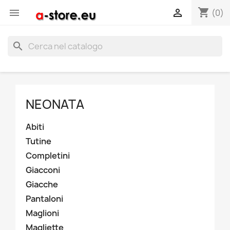
shopping_cart


(0)
search
NEONATA
Abiti
Tutine
Completini
Giacconi
Giacche
Pantaloni
Maglioni
Magliette