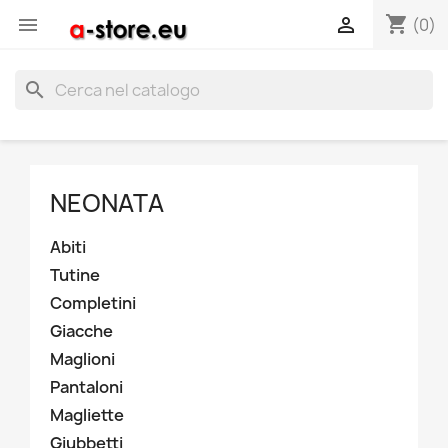
shopping_cart


(0)
search
NEONATA
Abiti
Tutine
Completini
Giacche
Maglioni
Pantaloni
Magliette
Giubbetti