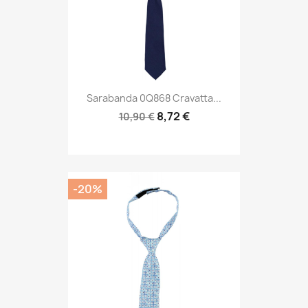
Sarabanda 0Q868 Cravatta...
8,72 €
10,90 €
-20%