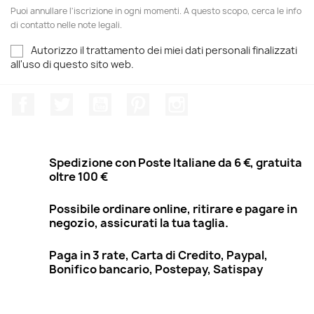
Puoi annullare l'iscrizione in ogni momenti. A questo scopo, cerca le info
di contatto nelle note legali.
Autorizzo il trattamento dei miei dati personali finalizzati
all'uso di questo sito web.
Facebook
Twitter
YouTube
Pinterest
Instagram
Spedizione con Poste Italiane da 6 €, gratuita
oltre 100 €
Possibile ordinare online, ritirare e pagare in
negozio, assicurati la tua taglia.
Paga in 3 rate, Carta di Credito, Paypal,
Bonifico bancario, Postepay, Satispay