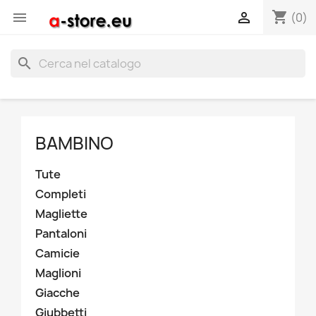
shopping_cart


(0)
search
BAMBINO
Tute
Completi
Magliette
Pantaloni
Camicie
Maglioni
Giacche
Giubbetti