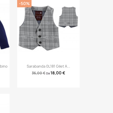
-50%
Anteprima

bino
Sarabanda 0L181 Gilet A...
18,00 €
36,00 €
Da