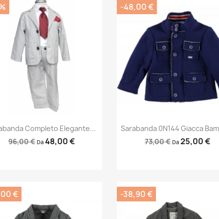
0%
-48,00 €
Anteprima
Anteprima


abanda Completo Elegante...
Sarabanda 0N144 Giacca Bam
48,00 €
25,00 €
96,00 €
73,00 €
Da
Da
,00 €
-38,90 €