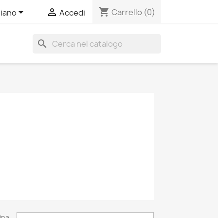
shopping_cart


Carrello
(0)
liano
Accedi
search
ina