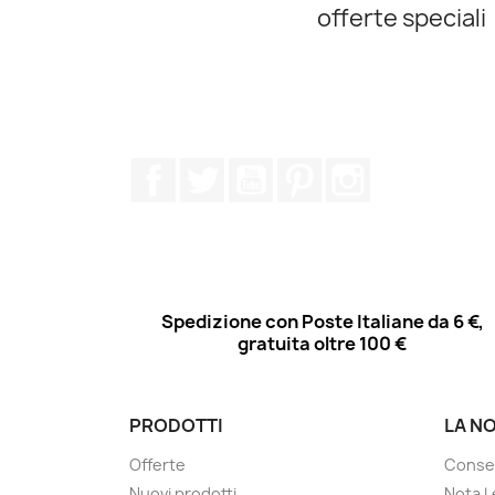
offerte speciali
Facebook
Twitter
YouTube
Pinterest
Instagram
Spedizione con Poste Italiane da 6 €,
gratuita oltre 100 €
PRODOTTI
LA N
Offerte
Conse
Nuovi prodotti
Nota L