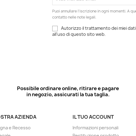
Puoi annullare l'iscrizione in ogni momenti. A qu
contatto nelle note legali.
Autorizzo il trattamento dei miei dati
all'uso di questo sito web.
Possibile ordinare online, ritirare e pagare
in negozio, assicurati la tua taglia.
OSTRA AZIENDA
IL TUO ACCOUNT
gna e Recesso
Informazioni personali
egale
Restituzione prodotto