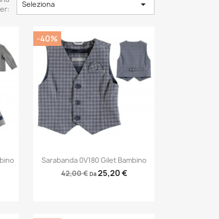

Seleziona
er:
-40%
Anteprima

bino
Sarabanda 0V180 Gilet Bambino
25,20 €
42,00 €
Da