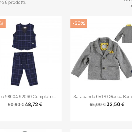
no 8 prodotti.
p
0%
-50%
Anteprima
Anteprima


rba 98004 92060 Completo...
Sarabanda 0V170 Giacca Bam
48,72 €
32,50 €
60,90 €
65,00 €