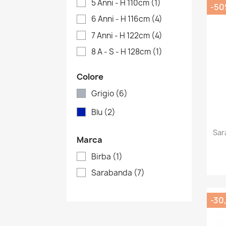
5 Anni - H 110cm
(1)
-5
6 Anni - H 116cm
(4)
7 Anni - H 122cm
(4)
8 A - S - H 128cm
(1)
Colore
Grigio
(6)
Blu
(2)
Sar
Marca
Birba
(1)
Sarabanda
(7)
-30