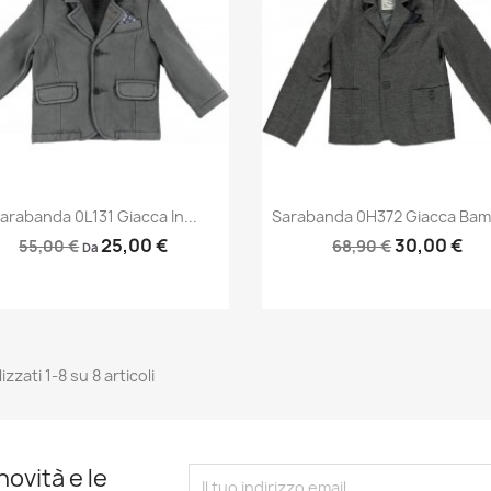
Anteprima
Anteprima


arabanda 0L131 Giacca In...
Sarabanda 0H372 Giacca Bam
25,00 €
30,00 €
55,00 €
68,90 €
Da
izzati 1-8 su 8 articoli
novità e le