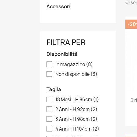
Ci so
Accessori
-2
FILTRA PER
Disponibilità
In magazzino
(8)
Non disponibile
(3)
Taglia
18 Mesi - H 86cm
(1)
Bi
2 Anni - H 92cm
(2)
3 Anni - H 98cm
(2)
4 Anni - H 104cm
(2)