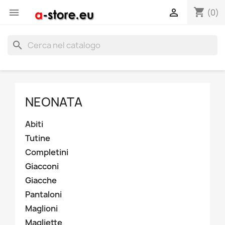
shopping_cart


(0)
search
NEONATA
Abiti
Tutine
Completini
Giacconi
Giacche
Pantaloni
Maglioni
Magliette