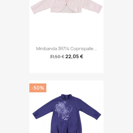
Minibanda 3R714 Coprispalle...
22,05 €
31,50 €
-50%