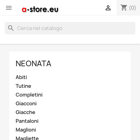
shopping_cart


(0)
search
NEONATA
Abiti
Tutine
Completini
Giacconi
Giacche
Pantaloni
Maglioni
Magliette