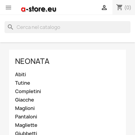
shopping_cart


(0)
search
NEONATA
Abiti
Tutine
Completini
Giacche
Maglioni
Pantaloni
Magliette
Giubbetti