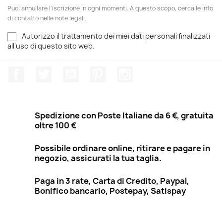
Puoi annullare l'iscrizione in ogni momenti. A questo scopo, cerca le info
di contatto nelle note legali.
Autorizzo il trattamento dei miei dati personali finalizzati
all'uso di questo sito web.
Facebook
Twitter
YouTube
Pinterest
Instagram
Spedizione con Poste Italiane da 6 €, gratuita
oltre 100 €
Possibile ordinare online, ritirare e pagare in
negozio, assicurati la tua taglia.
Paga in 3 rate, Carta di Credito, Paypal,
Bonifico bancario, Postepay, Satispay