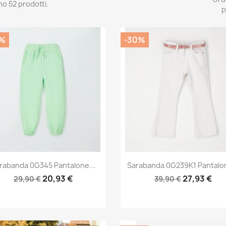
no 52 prodotti.
p
%
-30%
Anteprima
Anteprima


rabanda 0G345 Pantalone...
Sarabanda 0G239K1 Pantalon
20,93 €
27,93 €
29,90 €
39,90 €