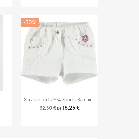
-50%
Anteprima

...
Sarabanda 0U574 Shorts Bambina
16,25 €
32,50 €
Da