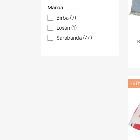
Marca
Birba
(7)
Losan
(1)
Sarabanda
(44)
B
-5