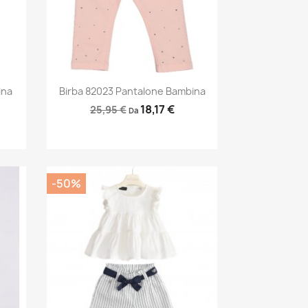
Anteprima

ina
Birba 82023 Pantalone Bambina
18,17 €
25,95 €
Da
-50%