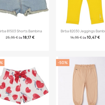
Anteprima
Anteprima


irba 81503 Shorts Bambina
Birba 82030 Jeggings Bamb
18,17 €
10,47 €
25,95 €
14,95 €
Da
Da
0%
-50%