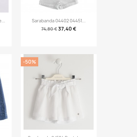
Anteprima

...
Sarabanda 04402 04451...
37,40 €
74,80 €
-50%
Anteprima
