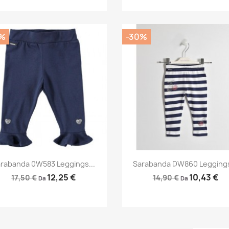
%
-30%
Anteprima
Anteprima


rabanda 0W583 Leggings...
Sarabanda DW860 Leggings
12,25 €
10,43 €
17,50 €
14,90 €
Da
Da