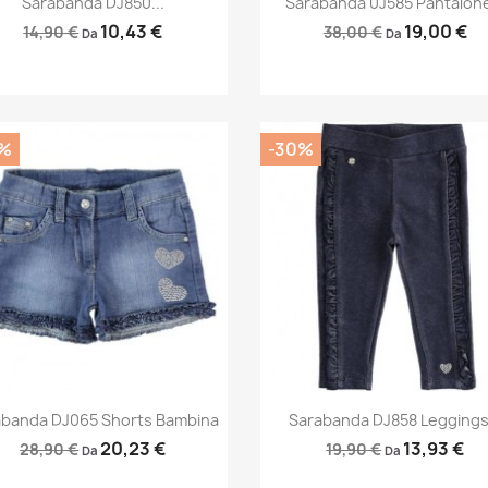
Sarabanda DJ850...
Sarabanda 0J585 Pantalone
10,43 €
19,00 €
14,90 €
38,00 €
Da
Da
%
-30%
Anteprima
Anteprima


abanda DJ065 Shorts Bambina
Sarabanda DJ858 Leggings.
20,23 €
13,93 €
28,90 €
19,90 €
Da
Da