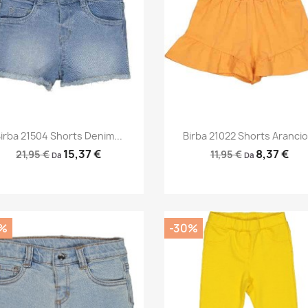
Anteprima
Anteprima


irba 21504 Shorts Denim...
Birba 21022 Shorts Arancio.
15,37 €
8,37 €
21,95 €
11,95 €
Da
Da
%
-30%