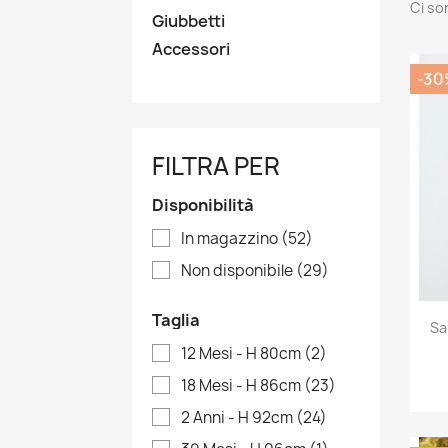
Ci so
Giubbetti
Accessori
-30
FILTRA PER
Disponibilità
In magazzino
(52)
Non disponibile
(29)
Taglia
Sa
12 Mesi - H 80cm
(2)
18 Mesi - H 86cm
(23)
2 Anni - H 92cm
(24)