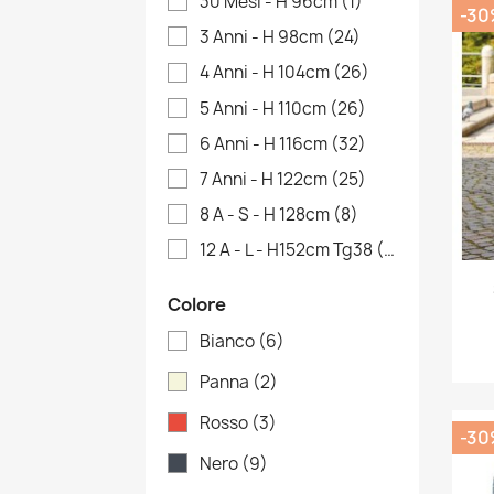
30 Mesi - H 96cm
(1)
-30
3 Anni - H 98cm
(24)
4 Anni - H 104cm
(26)
5 Anni - H 110cm
(26)
6 Anni - H 116cm
(32)
7 Anni - H 122cm
(25)
8 A - S - H 128cm
(8)
12 A - L - H152cm Tg38
(1)
Colore
Bianco
(6)
Panna
(2)
Rosso
(3)
-30
Nero
(9)