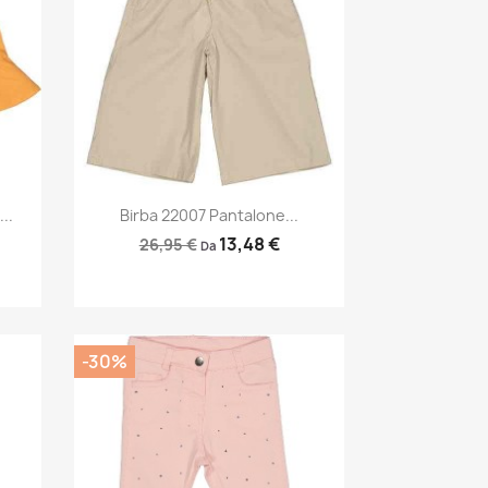
Anteprima

..
Birba 22007 Pantalone...
13,48 €
26,95 €
Da
-30%