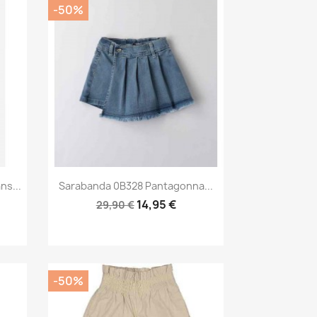
-50%
Anteprima

s...
Sarabanda 0B328 Pantagonna...
14,95 €
29,90 €
-50%