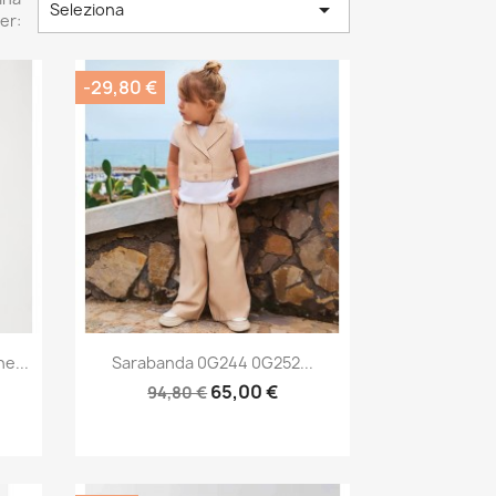

Seleziona
er:
-29,80 €
Anteprima

e...
Sarabanda 0G244 0G252...
65,00 €
94,80 €