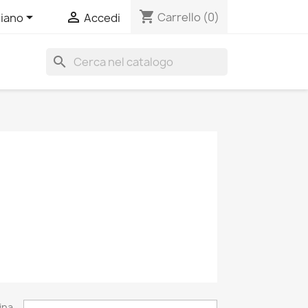
shopping_cart


Carrello
(0)
liano
Accedi
search
ina