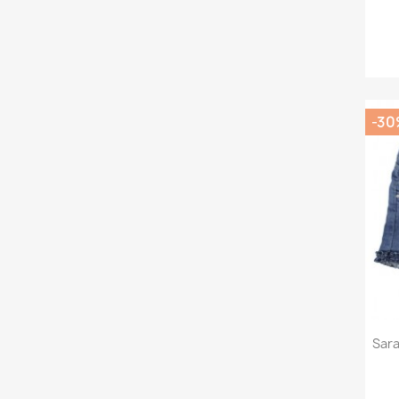
-30
Sar