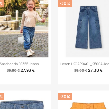
%
-30%
Anteprima
Anteprima


Sarabanda 0F355 Jeans...
Losan LKGAP0401_25004 Jean
27,93 €
27,30 €
39,90 €
39,00 €
%
-30%