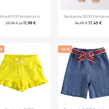
Anteprima
Anteprima


Birba 81019 Pantaloncino...
Sarabanda 06252 Pantalone
11,98 €
17,45 €
23,95 €
34,90 €
Da
%
-50%
Anteprima
Anteprima

