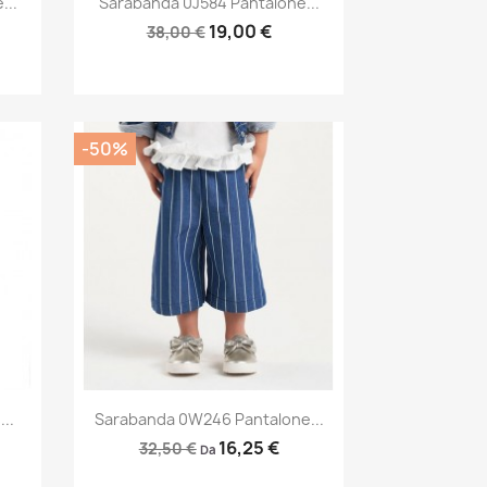
...
Sarabanda 0J584 Pantalone...
19,00 €
38,00 €
-50%
Anteprima

..
Sarabanda 0W246 Pantalone...
16,25 €
32,50 €
Da