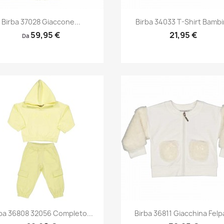
Anteprima
Anteprima


Birba 37028 Giaccone...
Birba 34033 T-Shirt Bamb
59,95 €
21,95 €
Da
Anteprima
Anteprima


ba 36808 32056 Completo...
Birba 36811 Giacchina Felpa