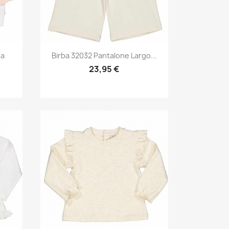
Anteprima

na
Birba 32032 Pantalone Largo...
23,95 €