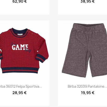
62,90 €
38,95 €
Anteprima
Anteprima


irba 36012 Felpa Sportiva...
Birba 32039 Pantalone..
28,95 €
19,95 €