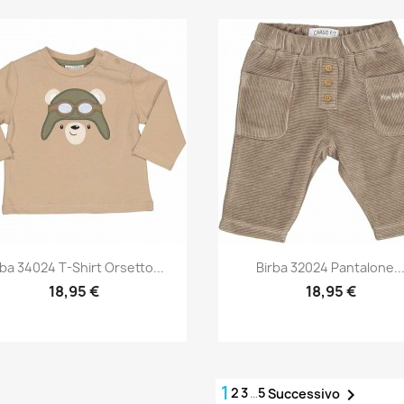
Anteprima
Anteprima


rba 34024 T-Shirt Orsetto...
Birba 32024 Pantalone..
18,95 €
18,95 €
1
2
3
…
5

Successivo