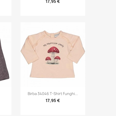
17,95 €
Anteprima

.
Birba 34046 T-Shirt Funghi...
17,95 €