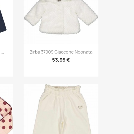
Anteprima

..
Birba 37009 Giaccone Neonata
53,95 €