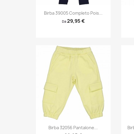
Anteprima

Birba 39005 Completo Pois...
29,95 €
Da
Anteprima

Birba 32056 Pantalone...
Bir