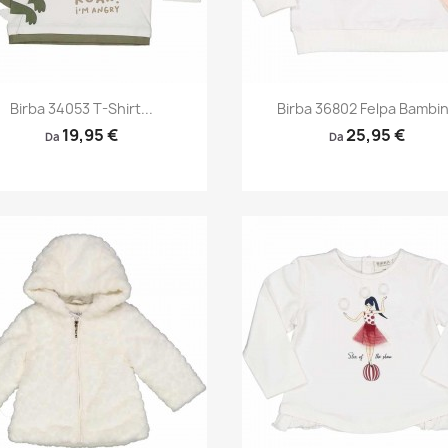
Anteprima
Anteprima


Birba 34053 T-Shirt...
Birba 36802 Felpa Bambi
19,95 €
25,95 €
Da
Da