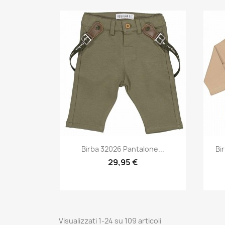
Anteprima

Birba 32026 Pantalone...
Bi
29,95 €
Visualizzati 1-24 su 109 articoli