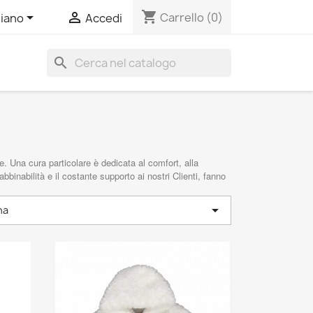
shopping_cart


Carrello
(0)
liano
Accedi
search
. Una cura particolare è dedicata al comfort, alla
binabilità e il costante supporto ai nostri Clienti, fanno

na