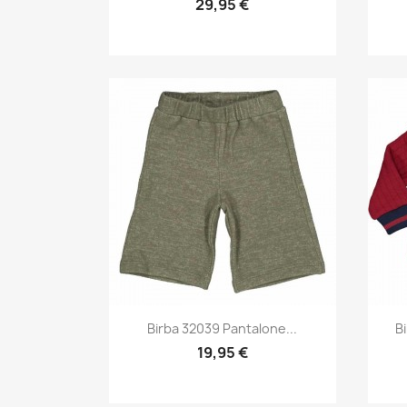
29,95 €
Anteprima

Birba 32039 Pantalone...
B
19,95 €