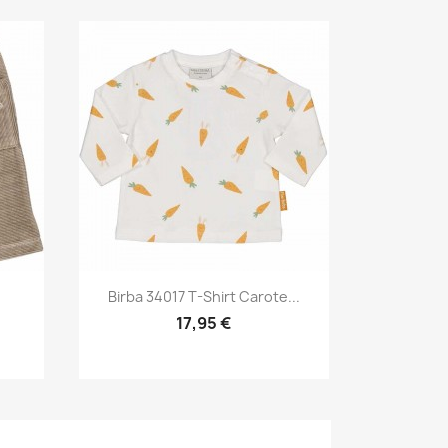
Anteprima

.
Birba 34017 T-Shirt Carote...
17,95 €