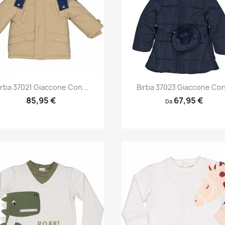
Anteprima
Anteprima


irba 37021 Giaccone Con...
Birba 37023 Giaccone Con.
85,95 €
67,95 €
Da