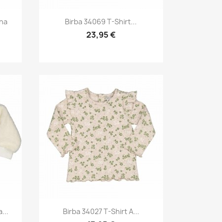
Anteprima

ina
Birba 34069 T-Shirt...
23,95 €
Anteprima

...
Birba 34027 T-Shirt A...