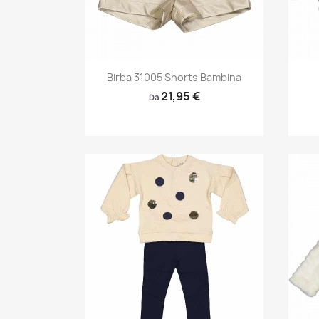
Anteprima

Birba 31005 Shorts Bambina
21,95 €
Da