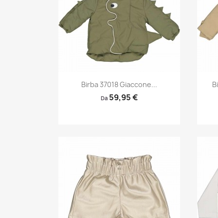
Anteprima

Birba 37018 Giaccone...
B
59,95 €
Da