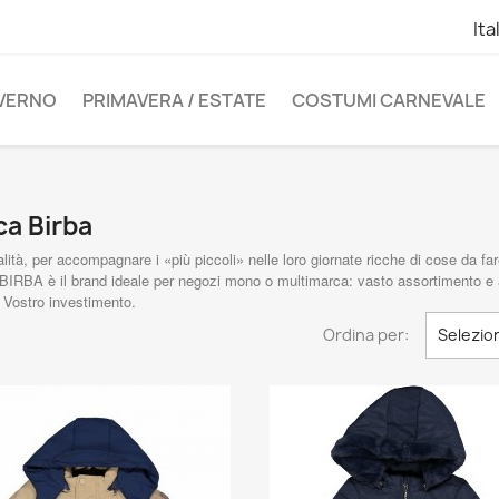
Ita
NVERNO
PRIMAVERA / ESTATE
COSTUMI CARNEVALE
ca Birba
tà, per accompagnare i «più piccoli» nelle loro giornate ricche di cose da fare
à. BIRBA è il brand ideale per negozi mono o multimarca: vasto assortimento e ab
l Vostro investimento.
Ordina per:
Selezio