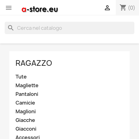
shopping_cart


(0)
search
RAGAZZO
Tute
Magliette
Pantaloni
Camicie
Maglioni
Giacche
Giacconi
Accessori