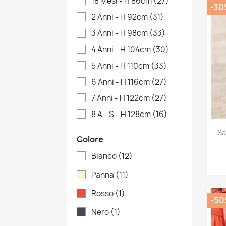
18 Mesi - H 86cm
(27)
-30
2 Anni - H 92cm
(31)
3 Anni - H 98cm
(33)
4 Anni - H 104cm
(30)
5 Anni - H 110cm
(33)
6 Anni - H 116cm
(27)
7 Anni - H 122cm
(27)
8 A - S - H 128cm
(16)
Sa
Colore
Bianco
(12)
Panna
(11)
Rosso
(1)
-5
Nero
(1)