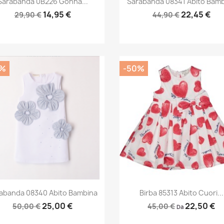
Sarabanda 0B226 Gonna...
Sarabanda 08341 Abito Bam
14,95 €
22,45 €
29,90 €
44,90 €
0%
-50%
Anteprima
Anteprima


abanda 08340 Abito Bambina
Birba 85313 Abito Cuori...
25,00 €
22,50 €
50,00 €
45,00 €
Da