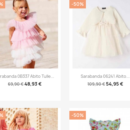
%
-50%
Anteprima
Anteprima


rabanda 0B337 Abito Tulle...
Sarabanda 06241 Abito...
48,93 €
54,95 €
69,90 €
109,90 €
0%
-50%