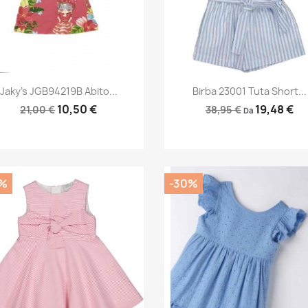
Anteprima
Anteprima


Jaky's JGB94219B Abito...
Birba 23001 Tuta Short...
10,50 €
19,48 €
21,00 €
38,95 €
Da
%
-30%