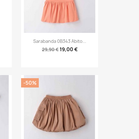
Anteprima

Sarabanda 0B343 Abito...
19,00 €
29,90 €
-50%