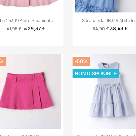
Anteprima
Anteprima


rba 25309 Abito Smanicato...
Sarabanda 0B339 Abito In.
29,37 €
38,43 €
41,95 €
54,90 €
Da
0%
-50%
NON DISPONIBILE
Anteprima
Anteprima

