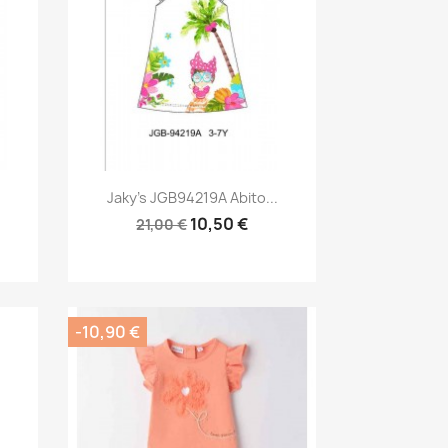
Anteprima

.
Jaky's JGB94219A Abito...
10,50 €
21,00 €
-10,90 €