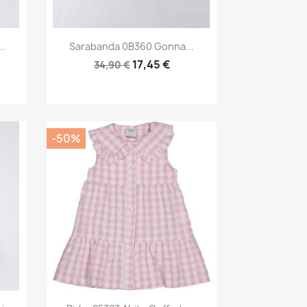
Anteprima

..
Sarabanda 0B360 Gonna...
17,45 €
34,90 €
-50%
Anteprima
