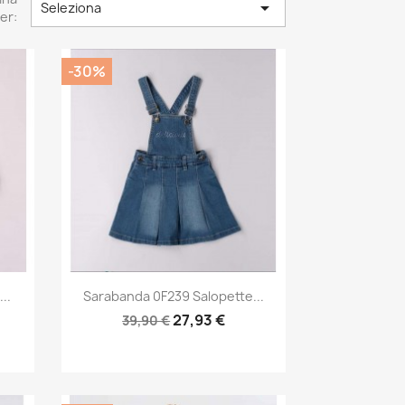

Seleziona
er:
-30%
Anteprima

..
Sarabanda 0F239 Salopette...
27,93 €
39,90 €