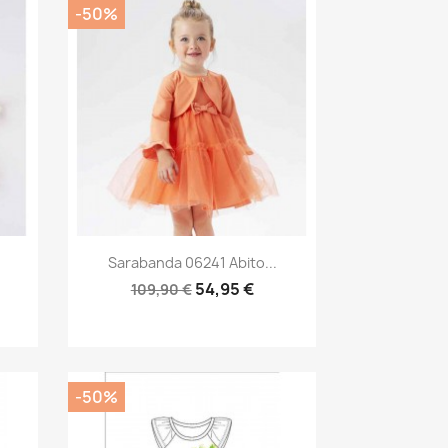
-50%
Anteprima

Sarabanda 06241 Abito...
54,95 €
109,90 €
-50%