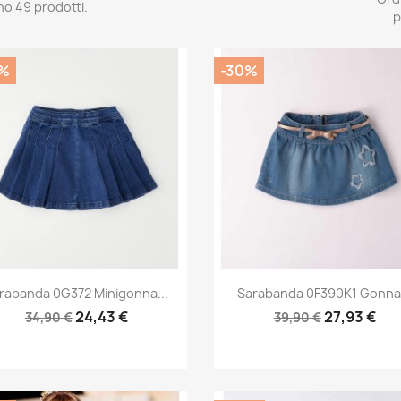
no 49 prodotti.
p
%
-30%
Anteprima
Anteprima


rabanda 0G372 Minigonna...
Sarabanda 0F390K1 Gonna.
24,43 €
27,93 €
34,90 €
39,90 €