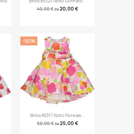
bina
Birba 85323 Abito Goffrato...
20,00 €
40,00 €
Da
-50%
Anteprima

Birba 85317 Abito Floreale...
25,00 €
50,00 €
Da