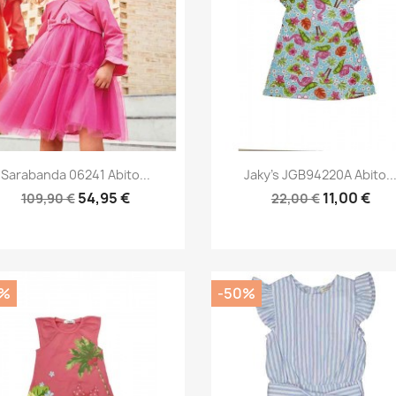
Anteprima
Anteprima


Sarabanda 06241 Abito...
Jaky's JGB94220A Abito..
54,95 €
11,00 €
109,90 €
22,00 €
0%
-50%