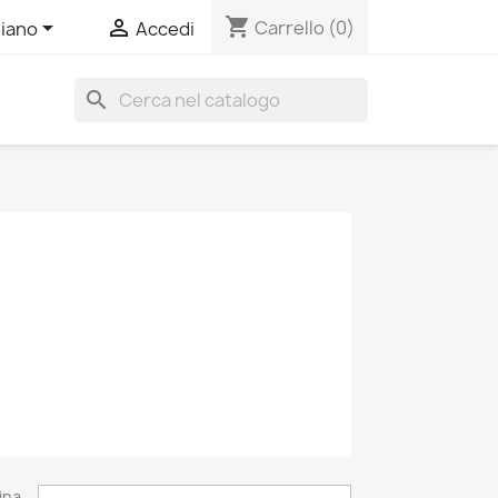
shopping_cart


Carrello
(0)
liano
Accedi
search
ina