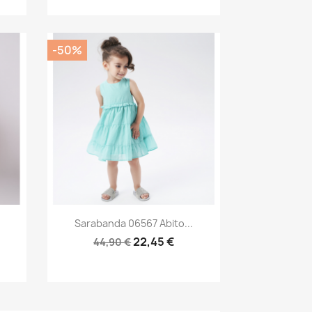
-50%
Anteprima

Sarabanda 06567 Abito...
22,45 €
44,90 €