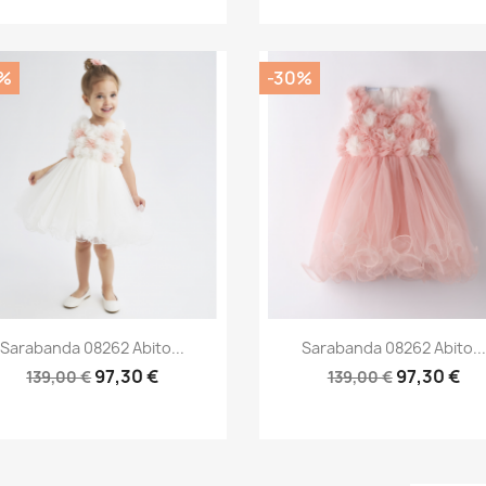
%
-30%
Anteprima
Anteprima


Sarabanda 08262 Abito...
Sarabanda 08262 Abito...
97,30 €
97,30 €
139,00 €
139,00 €