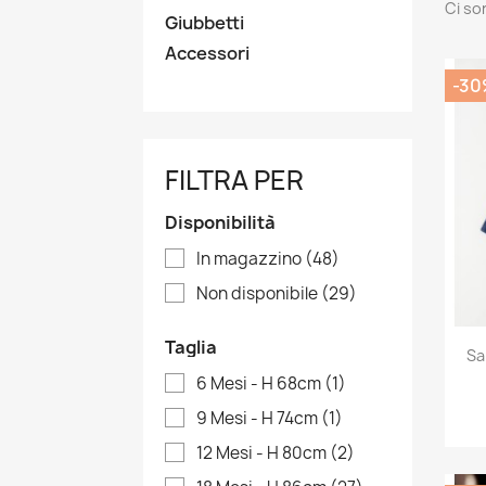
Ci so
Giubbetti
Accessori
-30
FILTRA PER
Disponibilità
In magazzino
(48)
Non disponibile
(29)
Taglia
Sa
6 Mesi - H 68cm
(1)
9 Mesi - H 74cm
(1)
12 Mesi - H 80cm
(2)