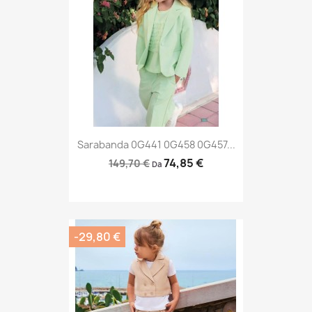
Sarabanda 0G441 0G458 0G457...
74,85 €
149,70 €
Da
-29,80 €