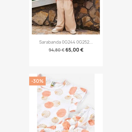
Sarabanda 0G244 0G252...
65,00 €
94,80 €
-30%