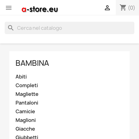
shopping_cart


(0)
search
BAMBINA
Abiti
Completi
Magliette
Pantaloni
Camicie
Maglioni
Giacche
Giubbetti