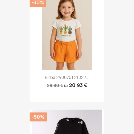
-30%
Birba 2400701 21022...
20,93 €
29,90 €
Da
-50%