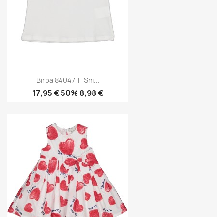
Birba 84047 T-Shi...
17,95 €
50% 8,98 €