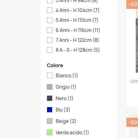
3 Anni - H 98cm
(8)
-5
4 Anni - H 104cm
(7)
5 Anni - H 110cm
(7)
6 Anni - H 116cm
(11)
7 Anni - H 122cm
(8)
8 A - S - H 128cm
(5)
Colore
Bianco
(1)
Los
Grigio
(1)
Nero
(1)
Blu
(3)
Beige
(2)
-5
Verde acido
(1)