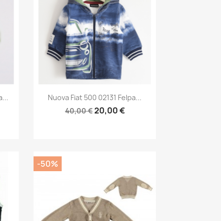
Anteprima

...
Nuova Fiat 500 02131 Felpa...
20,00 €
40,00 €
-50%