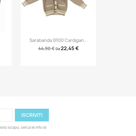
Anteprima

Sarabanda 0I100 Cardigan...
22,45 €
44,90 €
Da
esto scopo, cerca le info di