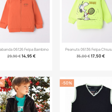
Anteprima
Anteprima


abanda 06126 Felpa Bambino
Peanuts 06136 Felpa Chiusa
14,95 €
17,50 €
29,90 €
35,00 €
0%
-50%