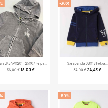
0%
-30%
Anteprima
Anteprima


an LKBAP0201_25007 Felpa...
Sarabanda 0B018 Felpa...
18,00 €
24,43 €
36,00 €
34,90 €
0%
-50%