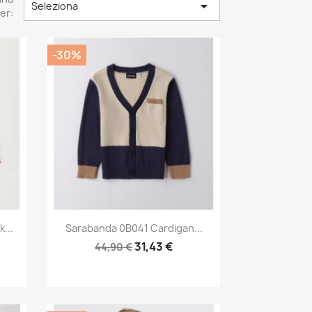

Seleziona
er:
-30%
Anteprima

...
Sarabanda 0B041 Cardigan...
31,43 €
44,90 €