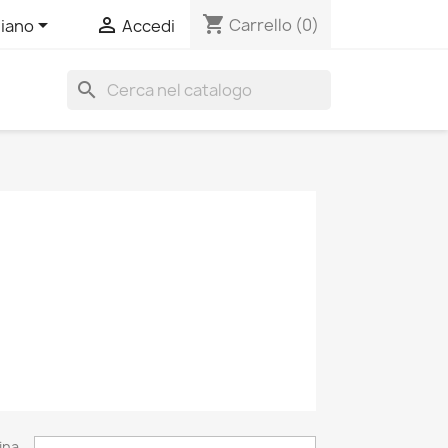
shopping_cart


Carrello
(0)
liano
Accedi
search
ina