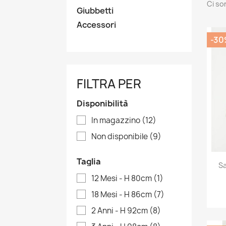
Ci so
Giubbetti
Accessori
-30
FILTRA PER
Disponibilità
In magazzino
(12)
Non disponibile
(9)
Taglia
Sa
12 Mesi - H 80cm
(1)
18 Mesi - H 86cm
(7)
2 Anni - H 92cm
(8)