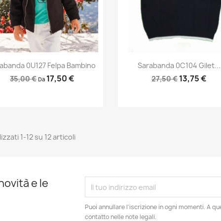
Anteprima
Anteprima


abanda 0U127 Felpa Bambino
Sarabanda 0C104 Gilet...
17,50 €
13,75 €
35,00 €
27,50 €
Da
izzati 1-12 su 12 articoli
novità e le
Puoi annullare l'iscrizione in ogni momenti. A qu
contatto nelle note legali.