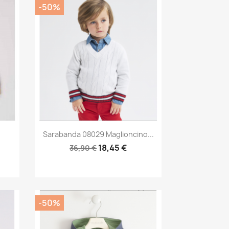
-50%
Anteprima

Sarabanda 08029 Maglioncino...
18,45 €
36,90 €
-50%