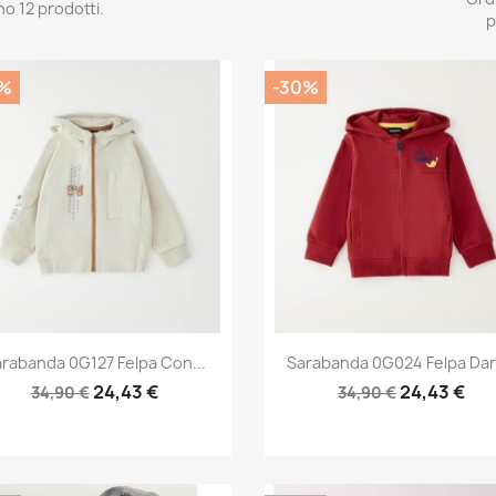
no 12 prodotti.
p
%
-30%
Anteprima
Anteprima


rabanda 0G127 Felpa Con...
Sarabanda 0G024 Felpa Dark
24,43 €
24,43 €
34,90 €
34,90 €