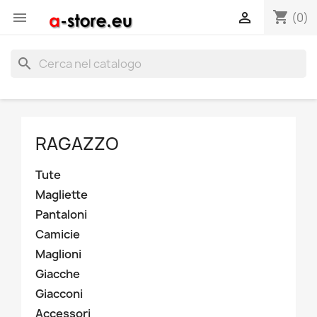
shopping_cart


(0)
search
RAGAZZO
Tute
Magliette
Pantaloni
Camicie
Maglioni
Giacche
Giacconi
Accessori