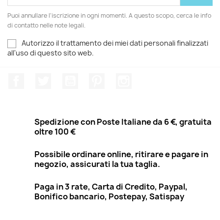
Puoi annullare l'iscrizione in ogni momenti. A questo scopo, cerca le info
di contatto nelle note legali.
Autorizzo il trattamento dei miei dati personali finalizzati
all'uso di questo sito web.
Facebook
Twitter
YouTube
Pinterest
Instagram
Spedizione con Poste Italiane da 6 €, gratuita
oltre 100 €
Possibile ordinare online, ritirare e pagare in
negozio, assicurati la tua taglia.
Paga in 3 rate, Carta di Credito, Paypal,
Bonifico bancario, Postepay, Satispay