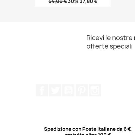
54,00 €
30% 37,80 €
Anteprima

Ricevi le nostre 
offerte speciali
Facebook
Twitter
YouTube
Pinterest
Instagram
Spedizione con Poste Italiane da 6 €,