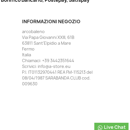
Bonifico bancario, Postepay, Satispay
INFORMAZIONI NEGOZIO
arcobaleno
Via Papa Giovanni XXIII, 61B
63811 Sant'Elpidio a Mare
Fermo
Italia
Chiamaci:
+39 3442351644
Scrivici:
info@a-store.eu
P.I. IT01132970441 REA FM-115213 del
08/04/1987 SARABANDA CLUB cod.
009630
Live Chat