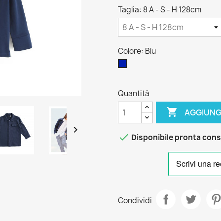
Taglia: 8 A - S - H 128cm
Colore: Blu
Blu
Quantità

AGGIUNG


Disponibile pronta con
Condividi