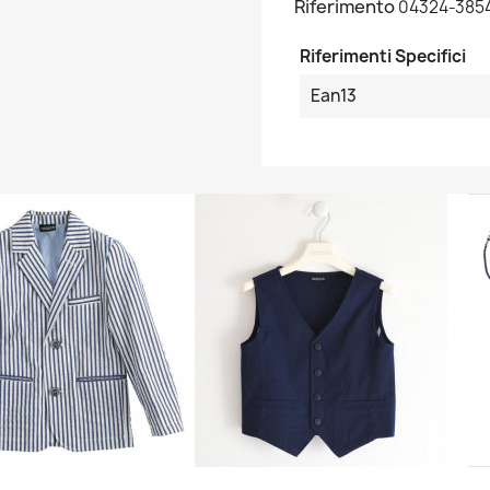
Riferimento
04324-385
Riferimenti Specifici
Ean13