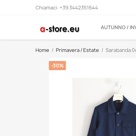
Chiamaci:
+39 3442351644
AUTUNNO / I
Home
Primavera / Estate
Sarabanda 04
-30%