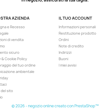
in negozio, assicurati la tua taglia.
OSTRA AZIENDA
IL TUO ACCOUNT
gna e Recesso
Informazioni personali
egale
Restituzione prodotto
ioni di vendita
Ordini
amo
Note di credito
ento sicuro
Indirizzi
y & Cookie Policy
Buoni
raggio del tuo ordine
I miei avvisi
icazione ambientale
Friday
taci
del sito
io
© 2026 - negozio online creato con PrestaShop™