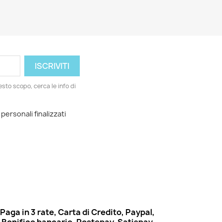
esto scopo, cerca le info di
 personali finalizzati
Paga in 3 rate, Carta di Credito, Paypal,