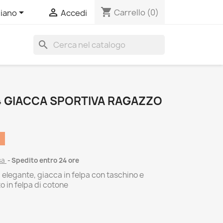
shopping_cart


Carrello
(0)
liano
Accedi
search
 GIACCA SPORTIVA RAGAZZO
sa
Spedito entro 24 ore
d elegante, giacca in felpa con taschino e
o in felpa di cotone