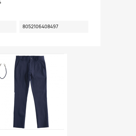
4
8052106408497