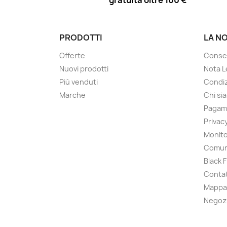
gratuita oltre 100 €
PRODOTTI
LA N
Offerte
Conse
Nuovi prodotti
Nota L
Più venduti
Condiz
Marche
Chi si
Pagam
Privac
Monito
Comun
Black 
Contat
Mappa 
Negoz