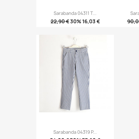
Sarabanda 04311 T...
Sar
22,90 €
30% 16,03 €
90,0
Anteprima

Sarabanda 04319 P...