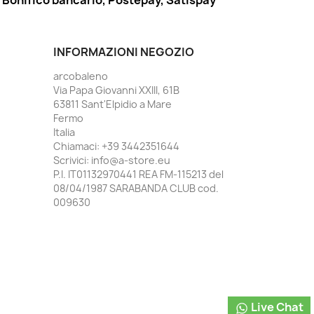
Bonifico bancario, Postepay, Satispay
INFORMAZIONI NEGOZIO
arcobaleno
Via Papa Giovanni XXIII, 61B
63811 Sant'Elpidio a Mare
Fermo
Italia
Chiamaci:
+39 3442351644
Scrivici:
info@a-store.eu
P.I. IT01132970441 REA FM-115213 del
08/04/1987 SARABANDA CLUB cod.
009630
Live Chat