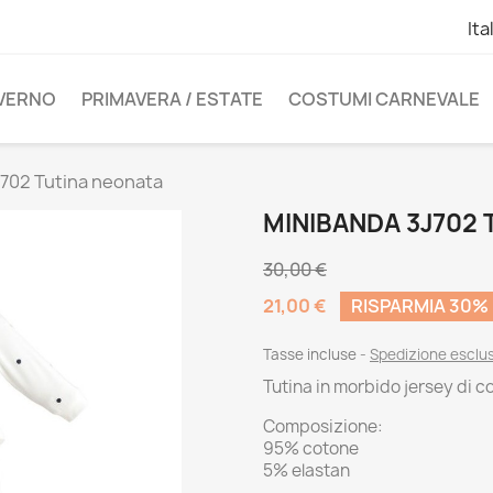
Ita
NVERNO
PRIMAVERA / ESTATE
COSTUMI CARNEVALE
702 Tutina neonata
MINIBANDA 3J702
30,00 €
21,00 €
RISPARMIA 30%
Tasse incluse
Spedizione esclu
Tutina in morbido jersey di c
Composizione:
95% cotone
5% elastan