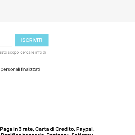
esto scopo, cerca le info di
 personali finalizzati
Paga in 3 rate, Carta di Credito, Paypal,