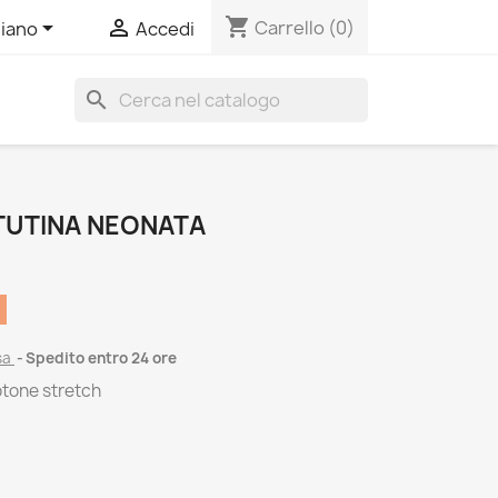
shopping_cart


Carrello
(0)
liano
Accedi
search
 TUTINA NEONATA
sa
Spedito entro 24 ore
otone stretch