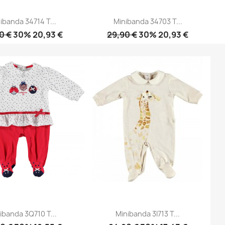
ibanda 34714 T...
Minibanda 34703 T...
0 €
30% 20,93 €
29,90 €
30% 20,93 €
Anteprima
Anteprima


ibanda 3Q710 T...
Minibanda 3I713 T...