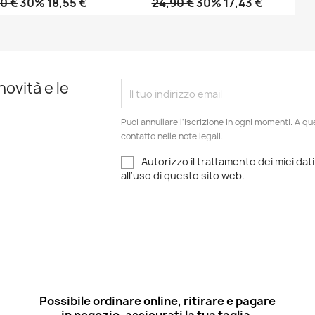
0 €
30% 18,55 €
24,90 €
30% 17,43 €
Anteprima
Anteprima


novità e le
Puoi annullare l'iscrizione in ogni momenti. A qu
contatto nelle note legali.
Autorizzo il trattamento dei miei dati
all'uso di questo sito web.
Possibile ordinare online, ritirare e pagare