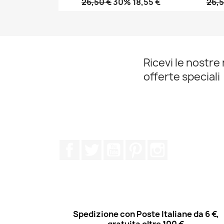
26,50 €
30% 18,55 €
26,5
Anteprima

Ricevi le nostre 
offerte speciali
Facebook
Twitter
YouTube
Pinterest
Instagram
Spedizione con Poste Italiane da 6 €,