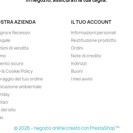
in negozio, assicurati la tua taglia.
OSTRA AZIENDA
IL TUO ACCOUNT
gna e Recesso
Informazioni personali
egale
Restituzione prodotto
ioni di vendita
Ordini
amo
Note di credito
ento sicuro
Indirizzi
y & Cookie Policy
Buoni
raggio del tuo ordine
I miei avvisi
icazione ambientale
Friday
taci
del sito
io
© 2026 - negozio online creato con PrestaShop™