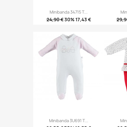
Minibanda 34715 T...
Min
24,90 €
30% 17,43 €
29,9
Anteprima

Minibanda 3U691 T...
Min