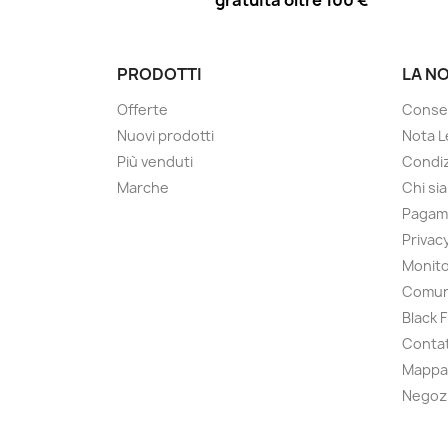
gratuita oltre 100 €
PRODOTTI
LA N
Offerte
Conse
Nuovi prodotti
Nota L
Più venduti
Condiz
Marche
Chi si
Pagam
Privac
Monito
Comun
Black 
Contat
Mappa 
Negoz