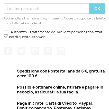
Puoi annullare l'iscrizione in ogni momenti. A questo scopo, cerca le info
di contatto nelle note legali.
Autorizzo il trattamento dei miei dati personali finalizzati
all'uso di questo sito web.
Facebook
Twitter
YouTube
Pinterest
Instagram
Spedizione con Poste Italiane da 6 €, gratuita
oltre 100 €
Possibile ordinare online, ritirare e pagare in
negozio, assicurati la tua taglia.
Paga in 3 rate, Carta di Credito, Paypal,
Bonifico bancario, Postepay, Satispay