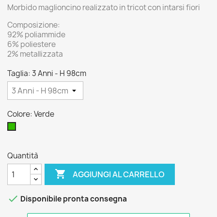
Morbido maglioncino realizzato in tricot con intarsi fiori
Composizione:
92% poliammide
6% poliestere
2% metallizzata
Taglia: 3 Anni - H 98cm
Colore: Verde
Verde
Quantità

AGGIUNGI AL CARRELLO

Disponibile pronta consegna