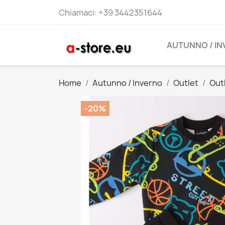
Chiamaci:
+39 3442351644
AUTUNNO / I
Home
Autunno / Inverno
Outlet
Out
-20%