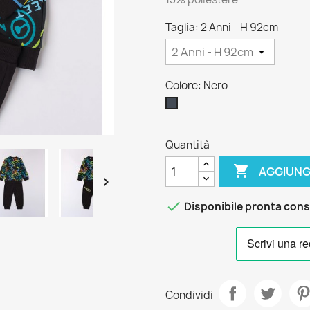
Taglia: 2 Anni - H 92cm
Colore: Nero
Nero
Quantità

AGGIUNG


Disponibile pronta con
Condividi