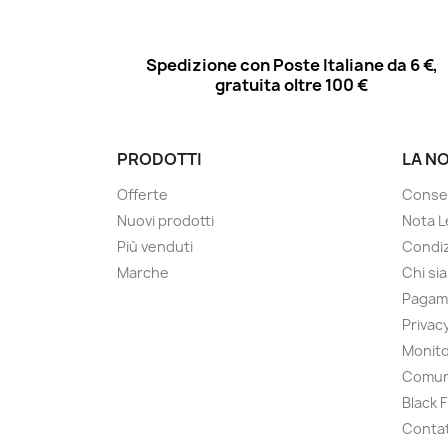
Spedizione con Poste Italiane da 6 €,
gratuita oltre 100 €
PRODOTTI
LA N
Offerte
Conse
Nuovi prodotti
Nota L
Più venduti
Condiz
Marche
Chi si
Pagam
Privac
Monito
Comun
Black 
Contat