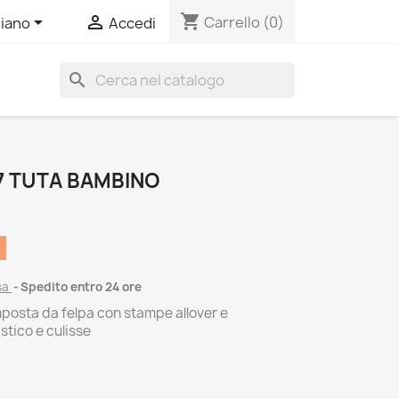
shopping_cart


Carrello
(0)
liano
Accedi
search
 TUTA BAMBINO
sa
Spedito entro 24 ore
mposta da felpa con stampe allover e
tico e culisse