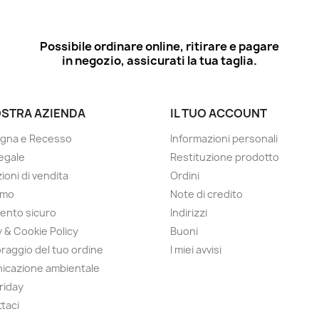
Possibile ordinare online, ritirare e pagare
in negozio, assicurati la tua taglia.
OSTRA AZIENDA
IL TUO ACCOUNT
gna e Recesso
Informazioni personali
egale
Restituzione prodotto
ioni di vendita
Ordini
amo
Note di credito
ento sicuro
Indirizzi
y & Cookie Policy
Buoni
raggio del tuo ordine
I miei avvisi
icazione ambientale
Friday
taci