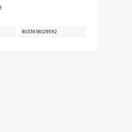
E
8033618029592