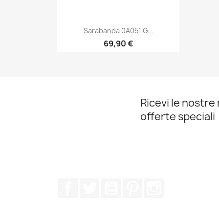
Sarabanda 0A051 G...
69,90 €
Anteprima

Ricevi le nostre 
offerte speciali
Facebook
Twitter
YouTube
Pinterest
Instagram