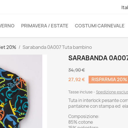
Ita
NVERNO
PRIMAVERA / ESTATE
COSTUMI CARNEVALE
let 20%
Sarabanda 0A007 Tuta bambino
SARABANDA 0A007
34,90 €
27,92 €
RISPARMIA 20%
Tasse incluse
Spedizione esclu
Tuta in interlock pesante co
pantalone con stampa ed elas
Composizione:
85% cotone
15% poliestere