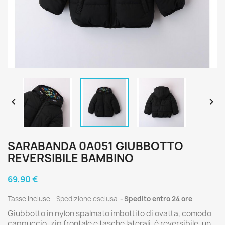


SARABANDA 0A051 GIUBBOTTO
REVERSIBILE BAMBINO
69,90 €
Tasse incluse
Spedizione esclusa
Spedito entro 24 ore
Giubbotto in nylon spalmato imbottito di ovatta, comodo
cappuccio, zip frontale e tasche laterali, è reversibile, un