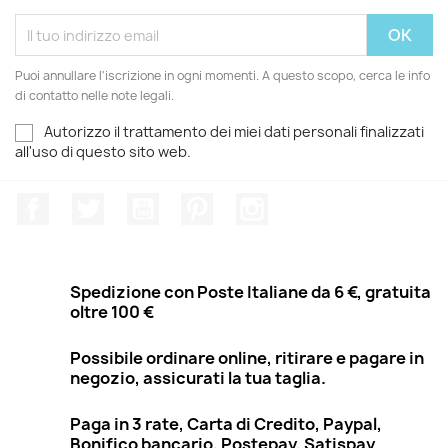
Puoi annullare l'iscrizione in ogni momenti. A questo scopo, cerca le info
di contatto nelle note legali.
Autorizzo il trattamento dei miei dati personali finalizzati
all'uso di questo sito web.
Facebook
Twitter
YouTube
Pinterest
Instagram
Spedizione con Poste Italiane da 6 €, gratuita
oltre 100 €
Possibile ordinare online, ritirare e pagare in
negozio, assicurati la tua taglia.
Paga in 3 rate, Carta di Credito, Paypal,
Bonifico bancario, Postepay, Satispay