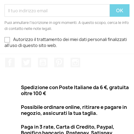
Puoi annullare l'iscrizione in ogni momenti. A questo scopo, cerca le info
di contatto nelle note legali.
Autorizzo il trattamento dei miei dati personali finalizzati
all'uso di questo sito web.
Facebook
Twitter
YouTube
Pinterest
Instagram
Spedizione con Poste Italiane da 6 €, gratuita
oltre 100 €
Possibile ordinare online, ritirare e pagare in
negozio, assicurati la tua taglia.
Paga in 3 rate, Carta di Credito, Paypal,
Bonifico bancario, Postepay, Satispay