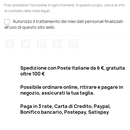
Puoi annullare l'iscrizione in ogni momenti. A questo scopo, cerca le info
di contatto nelle note legali.
Autorizzo il trattamento dei miei dati personali finalizzati
all'uso di questo sito web.
Facebook
Twitter
YouTube
Pinterest
Instagram
Spedizione con Poste Italiane da 6 €, gratuita
oltre 100 €
Possibile ordinare online, ritirare e pagare in
negozio, assicurati la tua taglia.
Paga in 3 rate, Carta di Credito, Paypal,
Bonifico bancario, Postepay, Satispay