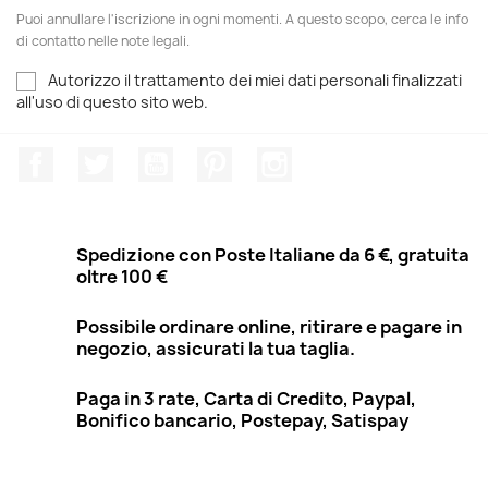
Puoi annullare l'iscrizione in ogni momenti. A questo scopo, cerca le info
di contatto nelle note legali.
Autorizzo il trattamento dei miei dati personali finalizzati
all'uso di questo sito web.
Facebook
Twitter
YouTube
Pinterest
Instagram
Spedizione con Poste Italiane da 6 €, gratuita
oltre 100 €
Possibile ordinare online, ritirare e pagare in
negozio, assicurati la tua taglia.
Paga in 3 rate, Carta di Credito, Paypal,
Bonifico bancario, Postepay, Satispay