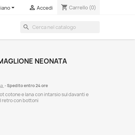
shopping_cart


Carrello
(0)
liano
Accedi
search
 MAGLIONE NEONATA
sa
Spedito entro 24 ore
ot cotone e lana con intarsio sul davanti e
l retro con bottoni