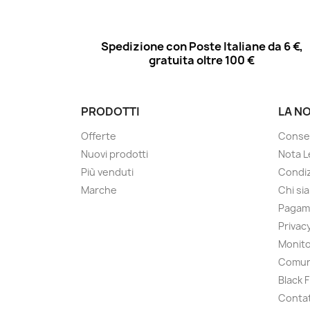
Spedizione con Poste Italiane da 6 €,
gratuita oltre 100 €
PRODOTTI
LA N
Offerte
Conse
Nuovi prodotti
Nota L
Più venduti
Condiz
Marche
Chi si
Pagam
Privac
Monito
Comun
Black 
Contat