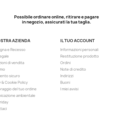
Possibile ordinare online, ritirare e pagare
in negozio, assicurati la tua taglia.
OSTRA AZIENDA
IL TUO ACCOUNT
gna e Recesso
Informazioni personali
egale
Restituzione prodotto
ioni di vendita
Ordini
amo
Note di credito
ento sicuro
Indirizzi
y & Cookie Policy
Buoni
raggio del tuo ordine
I miei avvisi
icazione ambientale
Friday
taci