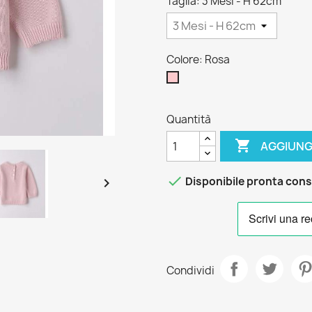
Taglia: 3 Mesi - H 62cm
Colore: Rosa
Rosa
Quantità

AGGIUNG

Disponibile pronta con

Condividi