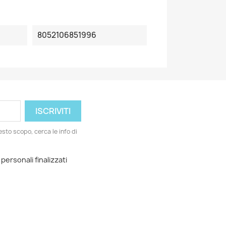
8052106851996
esto scopo, cerca le info di
 personali finalizzati