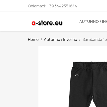
Chiamaci:
+39 3442351644
AUTUNNO / I
Home
Autunno / Inverno
Sarabanda 15