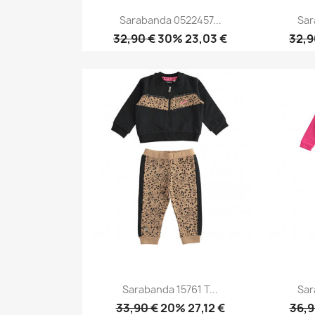
Sarabanda 0522457...
Sar
32,90 €
30% 23,03 €
32,9
Anteprima

Sarabanda 15761 T...
Sar
33,90 €
20% 27,12 €
36,9