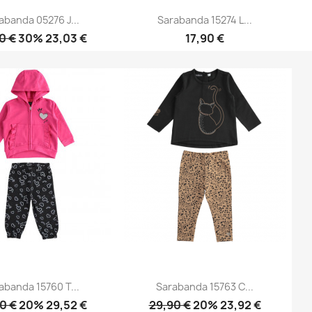
abanda 05276 J...
Sarabanda 15274 L...
0 €
30% 23,03 €
17,90 €
Anteprima
Anteprima


abanda 15760 T...
Sarabanda 15763 C...
0 €
20% 29,52 €
29,90 €
20% 23,92 €