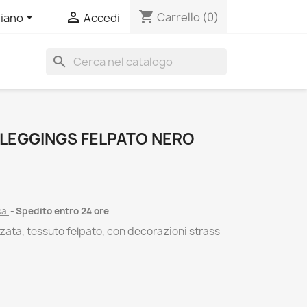
shopping_cart


Carrello
(0)
liano
Accedi
search
 LEGGINGS FELPATO NERO
sa
Spedito entro 24 ore
zata, tessuto felpato, con decorazioni strass