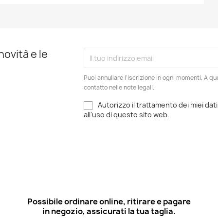
Anteprima
Anteprima


novità e le
Puoi annullare l'iscrizione in ogni momenti. A qu
contatto nelle note legali.
Autorizzo il trattamento dei miei dati
all'uso di questo sito web.
Possibile ordinare online, ritirare e pagare
in negozio, assicurati la tua taglia.