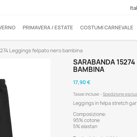
Ita
NVERNO
PRIMAVERA / ESTATE
COSTUMI CARNEVALE
274 Leggings felpato nero bambina
SARABANDA 15274
BAMBINA
17,90 €
Tasse incluse
Spedizione esclu
Leggings in felpa stretch gar
Composizione:
95% cotone
5% elastan