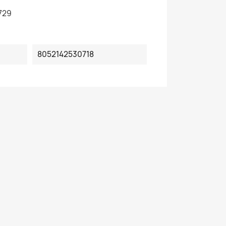
729
8052142530718