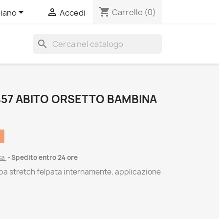
shopping_cart


Carrello
(0)
liano
Accedi
search
57 ABITO ORSETTO BAMBINA
sa
Spedito entro 24 ore
elpa stretch felpata internamente, applicazione