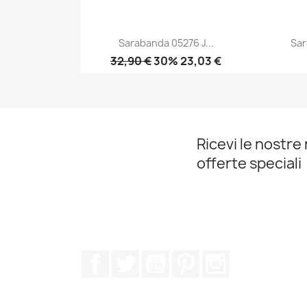
Sarabanda 05276 J...
Sar
32,90 €
30% 23,03 €
Anteprima

Ricevi le nostre 
offerte speciali
Facebook
Twitter
YouTube
Pinterest
Instagram