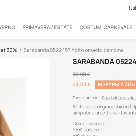
Ita
NVERNO
PRIMAVERA / ESTATE
COSTUMI CARNEVALE
let 30%
Sarabanda 0522457 Abito orsetto bambina
SARABANDA 05224
32,90 €
23,03 €
RISPARMIA 30%
Tasse incluse
Spedizione esclu
Abito sopra il ginocchio in f
simpatico orsetto sul davanti
Composizione:
95% cotone
5% elastan