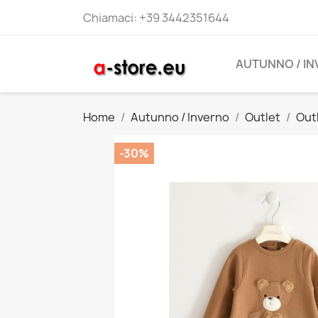
Chiamaci:
+39 3442351644
AUTUNNO / I
Home
Autunno / Inverno
Outlet
Out
-30%