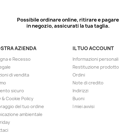
Possibile ordinare online, ritirare e pagare
in negozio, assicurati la tua taglia.
OSTRA AZIENDA
IL TUO ACCOUNT
gna e Recesso
Informazioni personali
egale
Restituzione prodotto
ioni di vendita
Ordini
amo
Note di credito
ento sicuro
Indirizzi
y & Cookie Policy
Buoni
raggio del tuo ordine
I miei avvisi
icazione ambientale
Friday
taci