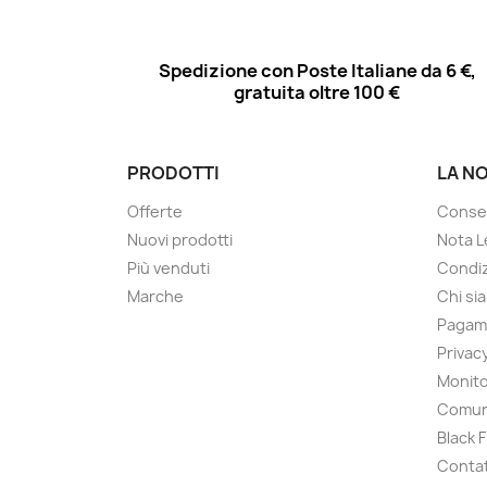
Spedizione con Poste Italiane da 6 €,
gratuita oltre 100 €
PRODOTTI
LA N
Offerte
Conse
Nuovi prodotti
Nota L
Più venduti
Condiz
Marche
Chi si
Pagam
Privac
Monito
Comun
Black 
Contat