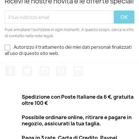
Ricevi le nostre novità e le offerte speciali
Puoi annullare l'iscrizione in ogni momenti. A questo scopo, cerca le info
di contatto nelle note legali.
Autorizzo il trattamento dei miei dati personali finalizzati
all'uso di questo sito web.
Facebook
Twitter
YouTube
Pinterest
Instagram
Spedizione con Poste Italiane da 6 €, gratuita
oltre 100 €
Possibile ordinare online, ritirare e pagare in
negozio, assicurati la tua taglia.
Paga in 3 rate, Carta di Credito, Paypal,