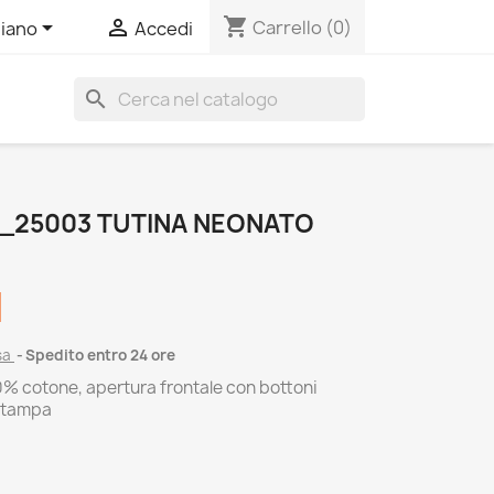
shopping_cart


Carrello
(0)
liano
Accedi
search
_25003 TUTINA NEONATO
sa
Spedito entro 24 ore
00% cotone, apertura frontale con bottoni
 stampa