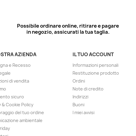
Possibile ordinare online, ritirare e pagare
in negozio, assicurati la tua taglia.
OSTRA AZIENDA
IL TUO ACCOUNT
gna e Recesso
Informazioni personali
egale
Restituzione prodotto
ioni di vendita
Ordini
amo
Note di credito
ento sicuro
Indirizzi
y & Cookie Policy
Buoni
raggio del tuo ordine
I miei avvisi
icazione ambientale
Friday