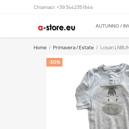
Chiamaci:
+39 3442351644
AUTUNNO / I
Home
Primavera / Estate
Losan LNBUN
-30%