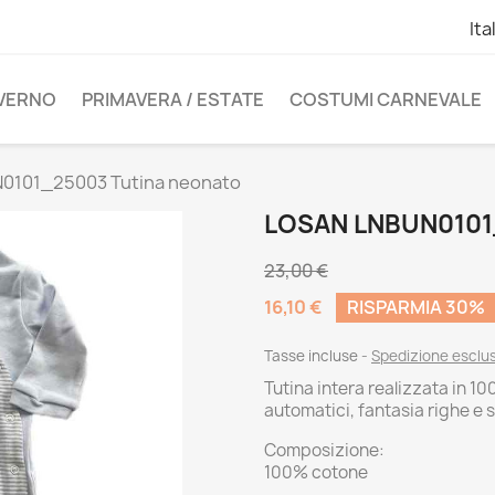
Ita
NVERNO
PRIMAVERA / ESTATE
COSTUMI CARNEVALE
0101_25003 Tutina neonato
LOSAN LNBUN0101
23,00 €
16,10 €
RISPARMIA 30%
Tasse incluse
Spedizione esclu
Tutina intera realizzata in 1
automatici, fantasia righe e
Composizione:
100% cotone