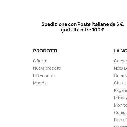
Spedizione con Poste Italiane da 6 €,
gratuita oltre 100 €
PRODOTTI
LA N
Offerte
Conse
Nuovi prodotti
Nota L
Più venduti
Condiz
Marche
Chi si
Pagam
Privac
Monito
Comun
Black 