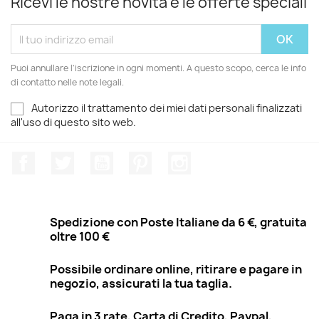
Ricevi le nostre novità e le offerte speciali
Puoi annullare l'iscrizione in ogni momenti. A questo scopo, cerca le info
di contatto nelle note legali.
Autorizzo il trattamento dei miei dati personali finalizzati
all'uso di questo sito web.
Facebook
Twitter
YouTube
Pinterest
Instagram
Spedizione con Poste Italiane da 6 €, gratuita
oltre 100 €
Possibile ordinare online, ritirare e pagare in
negozio, assicurati la tua taglia.
Paga in 3 rate, Carta di Credito, Paypal,