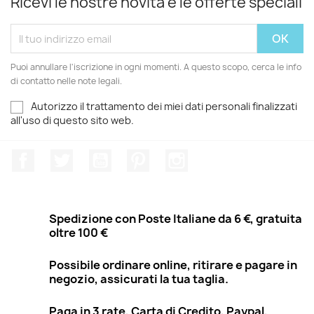
Ricevi le nostre novità e le offerte speciali
Puoi annullare l'iscrizione in ogni momenti. A questo scopo, cerca le info
di contatto nelle note legali.
Autorizzo il trattamento dei miei dati personali finalizzati
all'uso di questo sito web.
Facebook
Twitter
YouTube
Pinterest
Instagram
Spedizione con Poste Italiane da 6 €, gratuita
oltre 100 €
Possibile ordinare online, ritirare e pagare in
negozio, assicurati la tua taglia.
Paga in 3 rate, Carta di Credito, Paypal,