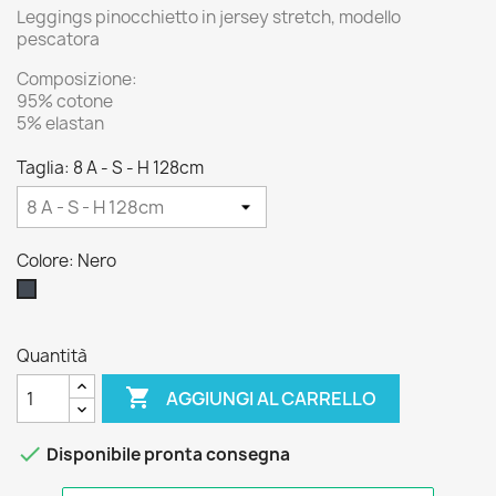
Leggings pinocchietto in jersey stretch, modello
pescatora
Composizione:
95% cotone
5% elastan
Taglia: 8 A - S - H 128cm
Colore: Nero
Nero
Quantità

AGGIUNGI AL CARRELLO

Disponibile pronta consegna