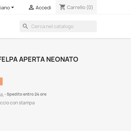
shopping_cart


Carrello
(0)
liano
Accedi
search
 FELPA APERTA NEONATO
sa
Spedito entro 24 ore
uccio con stampa