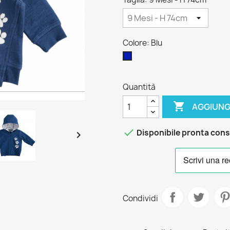
Colore: Blu
Blu
Quantità

AGGIUNG

Disponibile pronta con

Condividi