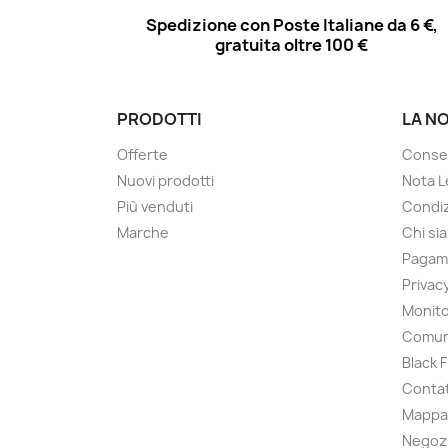
Spedizione con Poste Italiane da 6 €,
gratuita oltre 100 €
PRODOTTI
LA N
Offerte
Conse
Nuovi prodotti
Nota L
Più venduti
Condiz
Marche
Chi si
Pagam
Privac
Monito
Comun
Black 
Contat
Mappa 
Negoz