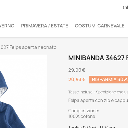
Ita
NVERNO
PRIMAVERA / ESTATE
COSTUMI CARNEVALE
627 Felpa aperta neonato
MINIBANDA 34627
29,90 €
20,93 €
RISPARMIA 30%
Tasse incluse
Spedizione esclu
Felpa aperta con zip e capp
Composizione:
100% cotone
Taglia: 9 Mesi - H 74cm