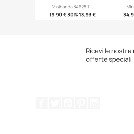
Minibanda 34628 T...
Min
19,90 €
30% 13,93 €
34,9
Anteprima

Ricevi le nostre 
offerte speciali
Facebook
Twitter
YouTube
Pinterest
Instagram