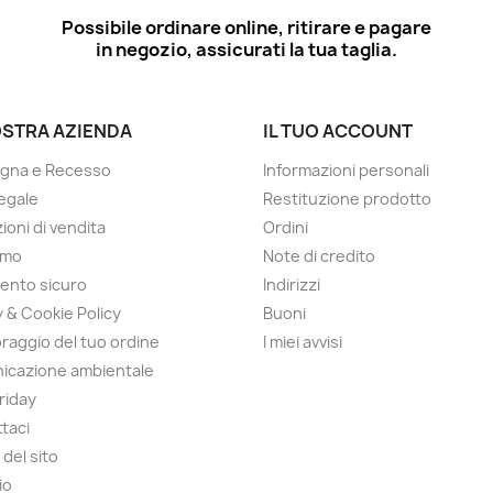
Possibile ordinare online, ritirare e pagare
in negozio, assicurati la tua taglia.
OSTRA AZIENDA
IL TUO ACCOUNT
gna e Recesso
Informazioni personali
egale
Restituzione prodotto
ioni di vendita
Ordini
amo
Note di credito
ento sicuro
Indirizzi
y & Cookie Policy
Buoni
raggio del tuo ordine
I miei avvisi
icazione ambientale
Friday
taci
del sito
io