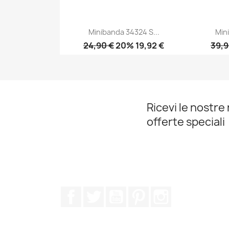
Minibanda 34324 S...
Min
24,90 €
20% 19,92 €
39,9
Anteprima

Ricevi le nostre 
offerte speciali
Facebook
Twitter
YouTube
Pinterest
Instagram