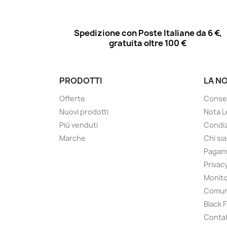
Spedizione con Poste Italiane da 6 €,
gratuita oltre 100 €
PRODOTTI
LA N
Offerte
Conse
Nuovi prodotti
Nota L
Più venduti
Condiz
Marche
Chi si
Pagam
Privac
Monito
Comun
Black 
Contat