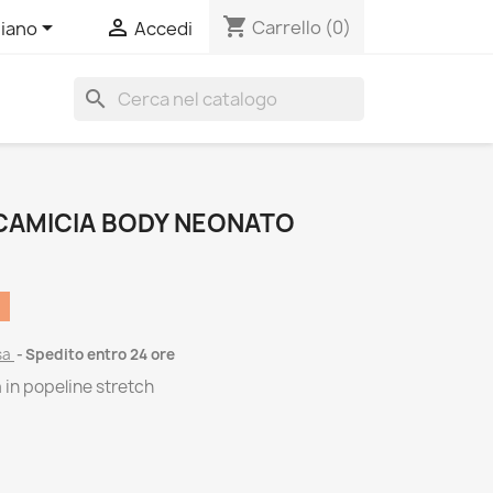
shopping_cart


Carrello
(0)
liano
Accedi
search
 CAMICIA BODY NEONATO
sa
Spedito entro 24 ore
in popeline stretch