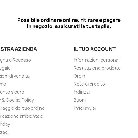
Possibile ordinare online, ritirare e pagare
in negozio, assicurati la tua taglia.
OSTRA AZIENDA
IL TUO ACCOUNT
gna e Recesso
Informazioni personali
egale
Restituzione prodotto
ioni di vendita
Ordini
amo
Note di credito
ento sicuro
Indirizzi
y & Cookie Policy
Buoni
raggio del tuo ordine
I miei avvisi
icazione ambientale
Friday
taci