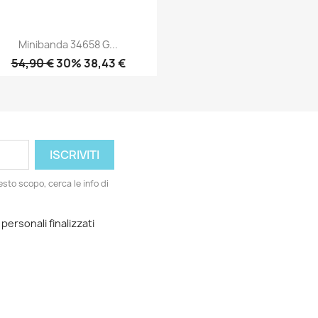
Minibanda 34658 G...
54,90 €
30% 38,43 €
Anteprima

esto scopo, cerca le info di
 personali finalizzati