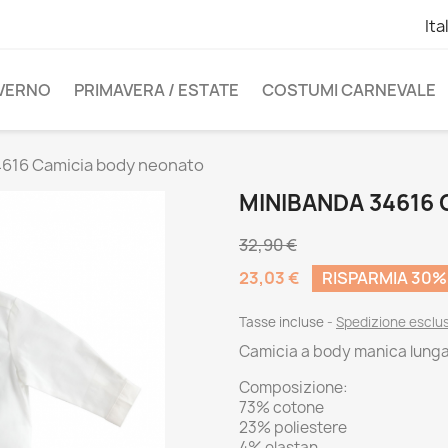
Ita
NVERNO
PRIMAVERA / ESTATE
COSTUMI CARNEVALE
4616 Camicia body neonato
MINIBANDA 34616
32,90 €
23,03 €
RISPARMIA 30%
Tasse incluse
Spedizione esclu
Camicia a body manica lunga 
Composizione:
73% cotone
23% poliestere
4% elastan