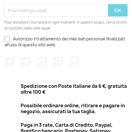
Puoi annullare l'iscrizione in ogni momenti. A questo scopo, cerca le info
di contatto nelle note legali.
Autorizzo il trattamento dei miei dati personali finalizzati
all'uso di questo sito web.
Facebook
Twitter
YouTube
Pinterest
Instagram
Spedizione con Poste Italiane da 6 €, gratuita
oltre 100 €
Possibile ordinare online, ritirare e pagare in
negozio, assicurati la tua taglia.
Paga in 3 rate, Carta di Credito, Paypal,
Bonifico bancario, Postepay, Satispay